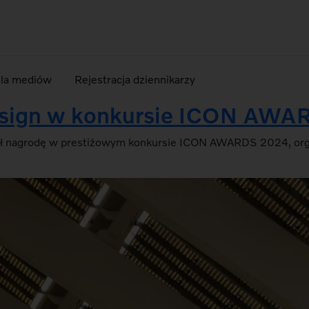
dla mediów
Rejestracja dziennikarzy
design w konkursie ICON AW
obył nagrodę w prestiżowym konkursie ICON AWARDS 2024, o