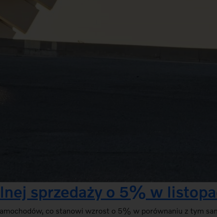
lnej sprzedaży o 5% w listopa
77 samochodów, co stanowi wzrost o 5% w porównaniu z tym 