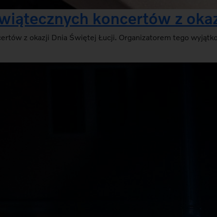
wiątecznych koncertów z okazj
certów z okazji Dnia Świętej Łucji. Organizatorem tego wyją