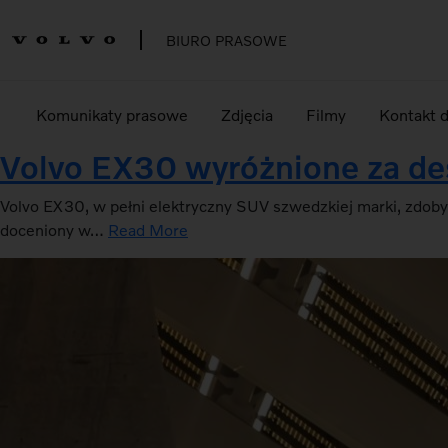
BIURO PRASOWE
Komunikaty prasowe
Zdjęcia
Filmy
Kontakt 
Volvo EX30 wyróżnione za 
Volvo EX30, w pełni elektryczny SUV szwedzkiej marki, zd
doceniony w…
Read More