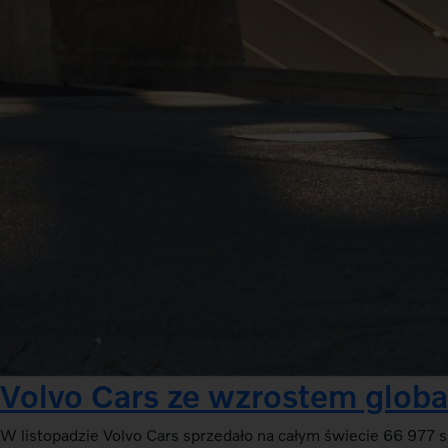
Volvo Cars ze wzrostem globa
W listopadzie Volvo Cars sprzedało na całym świecie 66 9