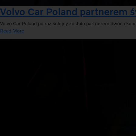
Volvo Car Poland partnerem ś
Volvo Car Poland po raz kolejny zostało partnerem dwóch kon
Read More