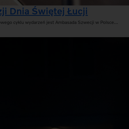
i Dnia Świętej Łucji
tkowego cyklu wydarzeń jest Ambasada Szwecji w Polsce…