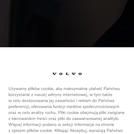
Używamy plików cookie, aby maksymalnie ułatwić Państwu
korzystanie z naszej witryny internetowej, w tym także
w celu dostosowania jej zawartości i reklam do Państwa
preferencji, oferowania funkcji mediów społecznościowych
oraz w celu analizy ruchu. Pliki cookie obejmują pliki związane
z kierowaniem treści oraz pliki do zaawansowanej analityki.
Więcej informacji podano w sekcji Informacje na stronie
z opisem plików cookie. Klikając Akceptuj, wyrażają Państwo