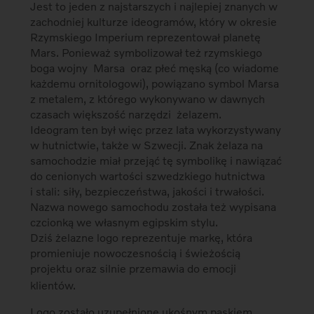
Jest to jeden z najstarszych i najlepiej znanych w
zachodniej kulturze ideogramów, który w okresie
Rzymskiego Imperium reprezentował planetę
Mars. Ponieważ symbolizował też rzymskiego
boga wojny  Marsa  oraz płeć męską (co wiadome
każdemu ornitologowi), powiązano symbol Marsa
z metalem, z którego wykonywano w dawnych
czasach większość narzędzi  żelazem.
Ideogram ten był więc przez lata wykorzystywany
w hutnictwie, także w Szwecji. Znak żelaza na
samochodzie miał przejąć tę symbolikę i nawiązać
do cenionych wartości szwedzkiego hutnictwa
i stali: siły, bezpieczeństwa, jakości i trwałości.
Nazwa nowego samochodu została też wypisana
czcionką we własnym egipskim stylu.
Dziś żelazne logo reprezentuje markę, która
promieniuje nowoczesnością i świeżością
projektu oraz silnie przemawia do emocji
klientów.
Logo zostało uzupełnione ukośnym paskiem,