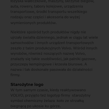
łożyska wałeczkowe, maszyny, skrzynie biegów,
auta, rowery, tabory kolejowe, urządzenia
transportowe, środki transportu wszelkiego
rodzaju oraz części i akcesoria do wyżej
wymienionych produktów.
Niektóre spośród tych produktów nigdy nie
ujrzały światła dziennego, jednak w ciągu lat wiele
samochodów i innych urządzeń transportowych
zeszło z taśm produkcyjnych Volvo. Wśród innych
wyrobów, również noszących nazwę Volvo,
znalazły się takie osobliwości, jak palniki gazowe,
przyczepy kempingowe i krzesła biurowe. A
nazwa i tak doskonale pasowała do działalności
firmy.
Starożytne logo
W tym samym czasie, kiedy reaktywowano
VOLVO, przyjęto też logotyp firmy  starożytny
symbol chemiczny żelaza  koło ze strzałką
biegnącą po ukosie ku górze.