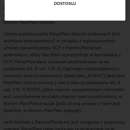
DOSTOSUJ
Przetwarzamy Pana/Pani dane osobowe takie jak: imię,
nazwisko, adres e-mail, numer telefonu, dane podmiotu, w
którym Pan/Pani pracuje.
Celem przetwarzania Pana/Pani danych osobowych jest
wymiana korespondencji w związku z wykonywaniem
umowy zawartej przez VCP z Panem/Panią lub
podmiotem, który Pan/Pani reprezentuje w kontaktach z
VCP. Pana/Pani dane osobowe przetwarzane są na
podstawie art. 6 ust. 1 lit. b) Ogólnego rozporządzenia o
ochronie danych osobowych (dalej jako „RODO”) (jeśli jest
Pan/Pani stroną umowy z nami) albo na podstawie art. 6
ust. 1 lit. f) RODO, gdzie naszym uzasadnionym interesem
jest umożliwienie kontaktu między nami a podmiotem, w
którym Pan/Pani pracuje (jeśli stroną umowy z nami jest
podmiot, w którym Pan/Pani pracuje).
Jeśli kontakt z Panem/Panią nie jest związany z powyższą
umową, Pana/Pani dane osobowe przetwarzane są w