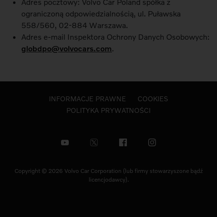
Adres pocztowy: Volvo Car Poland spółka z
ograniczoną odpowiedzialnością, ul. Puławska
558/560, 02-884 Warszawa.
Adres e-mail Inspektora Ochrony Danych Osobowych:
globdpo@volvocars.com
.
INFORMACJE PRAWNE
COOKIES
POLITYKA PRYWATNOŚCI
Copyright © 2026 Volvo Car Corporation (lub firmy stowarzyszone bądź
licencjodawcy).