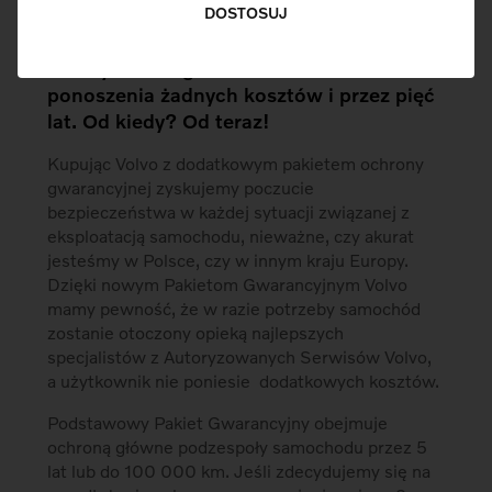
DOSTOSUJ
uczucie, że cokolwiek się nie wydarzy,
nasz samochód będzie pod opieką
Autoryzowanego Serwisu Volvo. Bez
ponoszenia żadnych kosztów i przez pięć
lat. Od kiedy? Od teraz!
Kupując Volvo z dodatkowym pakietem ochrony
gwarancyjnej zyskujemy poczucie
bezpieczeństwa w każdej sytuacji związanej z
eksploatacją samochodu, nieważne, czy akurat
jesteśmy w Polsce, czy w innym kraju Europy.
Dzięki nowym Pakietom Gwarancyjnym Volvo
mamy pewność, że w razie potrzeby samochód
zostanie otoczony opieką najlepszych
specjalistów z Autoryzowanych Serwisów Volvo,
a użytkownik nie poniesie dodatkowych kosztów.
Podstawowy Pakiet Gwarancyjny obejmuje
ochroną główne podzespoły samochodu przez 5
lat lub do 100 000 km. Jeśli zdecydujemy się na