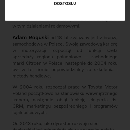
Do zespołu Volvo Car Poland dołączyły dwie nowe
DOSTOSUJ
osoby. Adam Roguski będzie odpowiedzialny za
standardy sieci dealerskiej i pokieruje jej
rozwojem. Łukasz Borak zajmie się marketingiem,
w tym działaniami reklamowymi.
Adam Roguski
od 18 lat związany jest z branżą
samochodową w Polsce. Swoją zawodową karierę
w motoryzacji rozpoczął od funkcji szefa
sprzedaży regionu południowo – zachodniego
marki Citroen w Polsce, następnie do 2004 roku
był w tej firmie odpowiedzialny za szkolenia i
metody handlowe.
W 2004 roku rozpoczął pracę w Toyota Motor
Poland początkowo na stanowisku wewnętrznego
trenera, następnie objął funkcję eksperta ds.
CRM, marketingu bezpośredniego i programów
lojalnościowych.
Od 2013 roku, jako dyrektor rozwoju sieci
dealerskiej był odpowiedzialny za szeroko pojęty