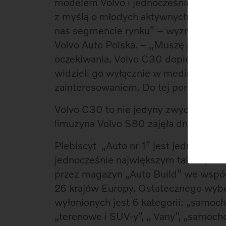
modelem Volvo i jednocześnie pierw
z myślą o młodych aktywnych mieszka
nas segmencie rynku” – wyznaje Marc
Volvo Auto Polska. – „Muszę przyznać
oczekiwania. Volvo C30 dopiero teraz 
widzieli go wyłącznie w mediach i ka
zainteresowaniem. Do tej pory zakupi
Volvo C30 to nie jedyny zwycięzca Vo
limuzyna Volvo S80 zajęła drugie miej
Plebiscyt „Auto nr 1” jest jednym z 
jednocześnie największym takim pleb
przez magazyn „Auto Build” we współ
26 krajów Europy. Ostatecznego wybo
wyłonionych jest 6 kategorii: „samoc
„terenowe i SUV-y”, „ Vany”, „samocho