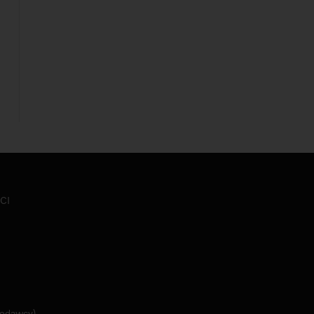
CI
jodawcy).