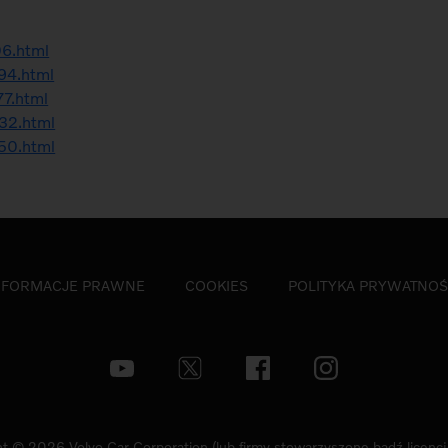
06.html
394.html
77.html
232.html
050.html
NFORMACJE PRAWNE
COOKIES
POLITYKA PRYWATNOŚ
t © 2026 Volvo Car Corporation (lub firmy stowarzyszone bądź licenc