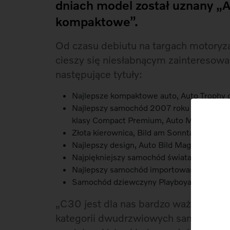
dniach model został uznany „A
kompaktowe”.
Od czasu debiutu na targach motoryz
cieszy się niesłabnącym zaintereso
następujące tytuły:
Najlepsze kompaktowe auto, Auto Trophy o
Najlepszy samochód 2007 roku w kategori
klasy Compact Premium, Auto Motor und 
Złota kierownica, Bild am Sonntag (Niemcy
Najlepszy design, Auto Bild Magazine (Ni
Najpiękniejszy samochód świata, L’Automo
Najlepszy samochód importowany z UE, ta
Samochód dziewczyny Playboya, Playboy, (
„C30 jest dla nas bardzo ważnym m
kategorii dwudrzwiowych samochodó