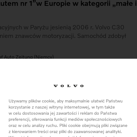
utem nr 1”w Europie w kategorii „małe i
acyjnych w Paryżu jesienią 2006 r. Volvo C30
waniem znawców motoryzacji. Samochód zdobył
f Auto Zeitung (Niemcy)
i
samochodów importowanych w segmencie aut
Sport (Niemcy)
)
emcy)
bile piů Bella del Mondo (Włochy)
rgi motoryzacyjne SEMA, Las Vegas, (USA)
Używamy plików cookie, aby maksymalnie ułatwić Państwu
korzystanie z naszej witryny internetowej, w tym także
Polska)
w celu dostosowania jej zawartości i reklam do Państwa
preferencji, oferowania funkcji mediów społecznościowych
odelem. Samochód jest naszym debiutem w
oraz w celu analizy ruchu. Pliki cookie obejmują pliki związane
w Premium, pierwszym takim designerskim
z kierowaniem treści oraz pliki do zaawansowanej analityki.