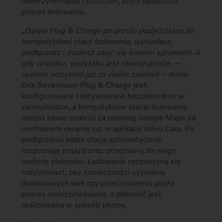
uwierzytelniania i rozliczeń, który upraszcza
proces ładowania.
„
Dzięki Plug & Charge po prostu podjeżdżasz do
kompatybilnej stacji ładowania, wysiadasz,
podłączasz i możesz zająć się swoimi sprawami
.
A
gdy wracasz, wszystko jest równie proste —
system wszystko już za ciebie załatwił.
– mówi
Erik Severinson Plug & Charge jest
konfigurowane i aktywowane bezpośrednio w
samochodzie, a kompatybilne stacje ładowania
można łatwo znaleźć za pomocą Google Maps na
centralnym ekranie lub w aplikacji Volvo Cars. Po
podłączeniu kabla stacja automatycznie
rozpoznaje pojazd oraz przypisaną do niego
metodę płatności. Ładowanie rozpoczyna się
natychmiast, bez konieczności używania
dodatkowych kart czy przechodzenia przez
proces uwierzytelniania, a płatność jest
realizowana w sposób płynny.