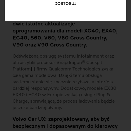
DOSTOSUJ
W samochodach z nowego rocznika
modelowego Volvo planuje wprowadzić
dwie istotne aktualizacje
oprogramowania dla modeli XC40, EX40,
EC40, S60, V60, V60 Cross Country,
V90 oraz V90 Cross Country.
Odświeżoną obsługę systemu infotainment oraz
ultraszybki procesor Snapdragon® Cockpit
Platform
[i]
firmy Qualcomm Technologies zyska
cała gama modelowa. Dzięki temu obsługa
systemu stanie się znacznie szybsza, a interfejs
bardziej responsywny. Dodatkowo, modele EX30,
EX40 i EC40 w Europie zyskają usługę Plug &
Charge, sprawiającą, że proces ładowania będzie
jeszcze bardziej płynny.
Volvo Car UX: zaprojektowany, aby być
bezpiecznym i dopasowanym do kierowcy