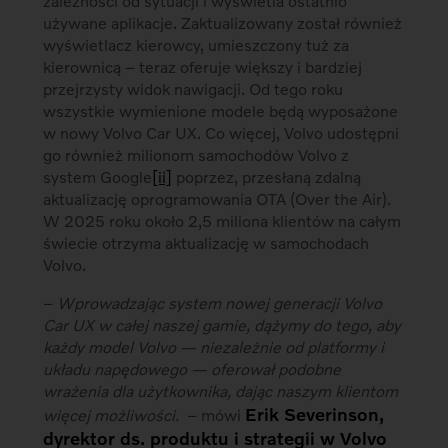
zależności od sytuacji i wyświetla ostatnio
używane aplikacje. Zaktualizowany został również
wyświetlacz kierowcy, umieszczony tuż za
kierownicą – teraz oferuje większy i bardziej
przejrzysty widok nawigacji. Od tego roku
wszystkie wymienione modele będą wyposażone
w nowy Volvo Car UX. Co więcej, Volvo udostępni
go również milionom samochodów Volvo z
system Google
[ii]
poprzez, przesłaną zdalną
aktualizację oprogramowania OTA (Over the Air).
W 2025 roku około 2,5 miliona klientów na całym
świecie otrzyma aktualizację w samochodach
Volvo.
–
Wprowadzając system nowej generacji Volvo
Car UX w całej naszej gamie, dążymy do tego, aby
każdy model Volvo — niezależnie od platformy i
układu napędowego — oferował podobne
wrażenia dla użytkownika, dając naszym klientom
Erik Severinson,
więcej możliwości.
– mówi
dyrektor ds. produktu i strategii w Volvo