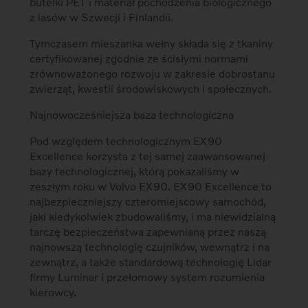
butelki PET i materiał pochodzenia biologicznego
z lasów w Szwecji i Finlandii.
Tymczasem mieszanka wełny składa się z tkaniny
certyfikowanej zgodnie ze ścisłymi normami
zrównoważonego rozwoju w zakresie dobrostanu
zwierząt, kwestii środowiskowych i społecznych.
Najnowocześniejsza baza technologiczna
Pod względem technologicznym EX90
Excellence korzysta z tej samej zaawansowanej
bazy technologicznej, którą pokazaliśmy w
zeszłym roku w Volvo EX90. EX90 Excellence to
najbezpieczniejszy czteromiejscowy samochód,
jaki kiedykolwiek zbudowaliśmy, i ma niewidzialną
tarczę bezpieczeństwa zapewnianą przez naszą
najnowszą technologię czujników, wewnątrz i na
zewnątrz, a także standardową technologię Lidar
firmy Luminar i przełomowy system rozumienia
kierowcy.