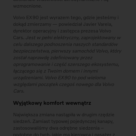
wzmocnione.
Volvo EX90 jest wyrazem tego, gdzie jesteśmy i
dokąd zmierzamy — powiedział Javier Varela,
dyrektor operacyjny i zastępca prezesa Volvo
Cars.
Jest w pełni elektryczny, zaprojektowany w
celu dalszego podnoszenia naszych standardów
bezpieczeństwa, pierwszy samochód Volvo, który
został naprawdę zdefiniowany przez
oprogramowanie i część szerszego ekosystemu,
łączącego się z Twoim domem i innymi
urządzeniami. Volvo EX90 to pod wieloma
względami początek czegoś nowego dla Volvo
Cars
.
Wyjątkowy komfort wewnątrz
Największa zmiana nastąpiła w drugim rzędzie
siedzeń. Zamiast typowej pojedynczej kanapy,
zastosowaliśmy dwa odrębne siedzenia –
podobne do tych, jakie ma kierowca i pasażer z