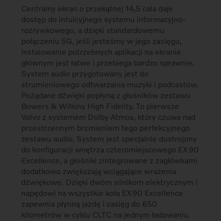
Centralny ekran o przekątnej 14,5 cala daje
dostęp do intuicyjnego systemu informacyjno-
rozrywkowego, a dzięki standardowemu
połączeniu 5G, jeśli jesteśmy w jego zasięgu,
instalowanie potrzebnych aplikacji na ekranie
głównym jest łatwe i przebiega bardzo sprawnie.
System audio przygotowany jest do
strumieniowego odtwarzania muzyki i podcastów.
Pożądane dźwięki popłyną z głośników zestawu
Bowers & Wilkins High Fidelity. To pierwsze
Volvo z systemem Dolby Atmos, który czuwa nad
przestrzennym brzmieniem tego perfekcyjnego
zestawu audio. System jest specjalnie dostrojony
do konfiguracji wnętrza czteromiejscowego EX90
Excellence, a głośniki zintegrowane z zagłówkami
dodatkowo zwiększają wciągające wrażenia
dźwiękowe. Dzięki dwóm silnikom elektrycznym i
napędowi na wszystkie koła EX90 Excellence
zapewnia płynną jazdę i zasięg do 650
kilometrów w cyklu CLTC na jednym ładowaniu.