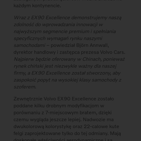
każdym kontynencie.
Wraz z EX90 Excellence demonstrujemy naszą
zdolność do wprowadzania innowacji w
najwyższym segmencie premium i spełniania
specyficznych wymagań rynku naszymi
samochodami
– powiedział Björn Annwall,
dyrektor handlowy i zastępca prezesa Volvo Cars.
Najpierw będzie oferowany w Chinach, ponieważ
rynek chiński jest niezwykle ważny dla naszej
firmy, a EX90 Excellence został stworzony, aby
zaspokoić popyt na wysokiej klasy samochody z
szoferem
.
Zewnętrznie Volvo EX90 Excellence zostało
poddane kilku drobnym modyfikacjom w
porównaniu z 7-miejscowym bratem, dzięki
czemu wygląda jeszcze lepiej. Nadwozie ma
dwukolorową kolorystykę oraz 22-calowe kute
felgi zaprojektowane tylko do tej odmiany. Mają
doskonałe właściwości aerodynamiczne i są