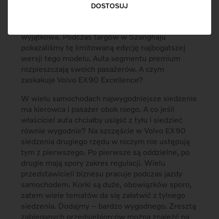
DOSTOSUJ
Nasze najnowsze Volvo EX90 przykuwa uwagę, a
jego wersja Excellence jest jeszcze bardziej
wyjątkowa. Podczas targów w Szanghaju
pokazaliśmy tę limitowaną edycję najbogatszej
wersji tego modelu. Auta segmentu premium
rozpieszczają swoich pasażerów. A czym
zaskakuje Volvo EX90 Excellence?
W wielu samochodach najwygodniejsze siedzenie
ma kierowca i pasażer obok niego. A co jeśli
właściciel auta chciałby usiąść z tyłu i siedzieć
równie wygodnie? Na szczęście w Volvo EX90
siedzenia drugiego rzędu w niczym nie ustępują
tym z pierwszego. Po pierwsze są oddzielne, po
drugie mają spory zakres regulacji. Wielu
przedstawicieli biznesu pracuje podczas jazdy
samochodem. Korki są duże, obowiązków sporo,
zatem wiele tematów da się załatwić z tylnego
siedzenia. Dodajmy – bardzo wygodnego. Zresztą
zabieganych przedsiębiorców można znaleźć na