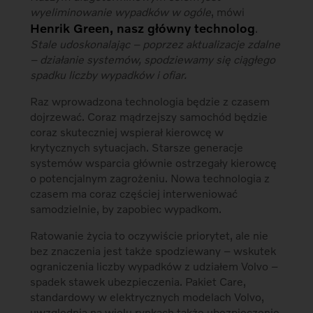
wyeliminowanie wypadków w ogóle
, mówi
Henrik Green, nasz główny technolog
.
Stale udoskonalając – poprzez aktualizacje zdalne
– działanie systemów, spodziewamy się ciągłego
spadku liczby wypadków i ofiar.
Raz wprowadzona technologia będzie z czasem
dojrzewać. Coraz mądrzejszy samochód będzie
coraz skuteczniej wspierał kierowcę w
krytycznych sytuacjach. Starsze generacje
systemów wsparcia głównie ostrzegały kierowcę
o potencjalnym zagrożeniu. Nowa technologia z
czasem ma coraz częściej interweniować
samodzielnie, by zapobiec wypadkom.
Ratowanie życia to oczywiście priorytet, ale nie
bez znaczenia jest także spodziewany – wskutek
ograniczenia liczby wypadków z udziałem Volvo –
spadek stawek ubezpieczenia. Pakiet Care,
standardowy w elektrycznych modelach Volvo,
uwzględnia na wielu rynkach także ubezpieczenie.