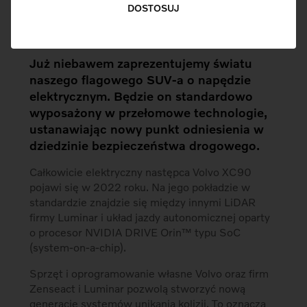
DOSTOSUJ
Pobierz Materiały
Już niebawem zaprezentujemy światu
naszego flagowego SUV-a o napędzie
elektrycznym. Będzie on standardowo
wyposażony w przełomowe technologie,
ustanawiając nowy punkt odniesienia w
dziedzinie bezpieczeństwa drogowego.
Całkowicie elektryczny następca Volvo XC90
pojawi się w 2022 roku. Na jego pokładzie w
standardzie znajdzie się między innymi LiDAR
firmy Luminar i układ jazdy autonomicznej oparty
o procesor NVIDIA DRIVE Orin™ typu SoC
(system-on-a-chip).
Sprzęt i oprogramowanie własne Volvo oraz firm
Zenseact i Luminar pozwolą stworzyć nową
generację systemów unikania kolizji. To oznacza