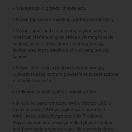
• Wentylacja w przednich fotelach.
• Nowe tapicerki z miękkiej, perforowanej skóry.
• Wybór spośród trzech wersji wykończenia
wnętrza: ciemna miękka skóra z ciemną tonacją
kabiny, jasna miękka skóra z ciemną tonacją
kabiny oraz jasna miękka skóra z jasną tonacją
kabiny.
• Nowa konstrukcja podparcia lędwiowego,
wykorzystująca komory powietrzne przeznaczone
dla funkcji masażu.
• rodkowa konsola pokryta miękką skórą.
• 8-calowe panoramiczne wyświetlacze LCD o
rozdzielczości VGA w zagłówkach przednich
foteli, które zastąpiły poprzednie 7-calowe.
Wyposażenie audio-wizyjne dla tylnych siedzeń
jest fabrycznie przygotowane do europejskiego