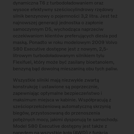
dynamiczna T6 z turbodoładowaniem oraz
wysoce efektywny sześciocylindrowy rzędowy
silnik benzynowy o pojemności 3,2 litra. Jest też
najnowszej generacji jednostka o zapłonie
samoczynnym D5, wychodząca naprzeciw
oczekiwaniom klientów preferujących diesla pod
maską. Ponadto w roku modelowym 2009 Volvo
S80 Executive dostępne jest z nowym, 2,5-
litrowym turbodoładowanym silnikiem tylu
Flexifuel, który może być zasilany bioetanolem,
benzyną bąd dowolną mieszaniną obu tych paliw.
Wszystkie silniki mają niezwykle zwartą
konstrukcję i ustawione są poprzecznie,
zapewniając optymalne bezpieczeństwo i
maksimum miejsca w kabinie. Współpracują z
sześcioprzełożeniową automatyczną skrzynią
biegów, przystosowaną do przenoszenia
potężnych mocy, jakimi dysponują te samochody.
Model S80 Executive dostępny jest także z
napędem na wszystkie koła (AWD) z funkcją