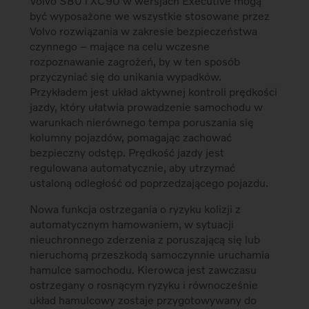
Volvo S80 i XC90 w wersjach Executive mogą
być wyposażone we wszystkie stosowane przez
Volvo rozwiązania w zakresie bezpieczeństwa
czynnego – mające na celu wczesne
rozpoznawanie zagrożeń, by w ten sposób
przyczyniać się do unikania wypadków.
Przykładem jest układ aktywnej kontroli prędkości
jazdy, który ułatwia prowadzenie samochodu w
warunkach nierównego tempa poruszania się
kolumny pojazdów, pomagając zachować
bezpieczny odstęp. Prędkość jazdy jest
regulowana automatycznie, aby utrzymać
ustaloną odległość od poprzedzającego pojazdu.
Nowa funkcja ostrzegania o ryzyku kolizji z
automatycznym hamowaniem, w sytuacji
nieuchronnego zderzenia z poruszającą się lub
nieruchomą przeszkodą samoczynnie uruchamia
hamulce samochodu. Kierowca jest zawczasu
ostrzegany o rosnącym ryzyku i równocześnie
układ hamulcowy zostaje przygotowywany do