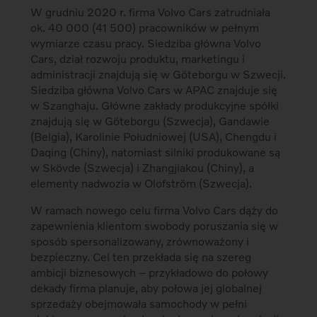
W grudniu 2020 r. firma Volvo Cars zatrudniała
ok. 40 000 (41 500) pracowników w pełnym
wymiarze czasu pracy. Siedziba główna Volvo
Cars, dział rozwoju produktu, marketingu i
administracji znajdują się w Göteborgu w Szwecji.
Siedziba główna Volvo Cars w APAC znajduje się
w Szanghaju. Główne zakłady produkcyjne spółki
znajdują się w Göteborgu (Szwecja), Gandawie
(Belgia), Karolinie Południowej (USA), Chengdu i
Daqing (Chiny), natomiast silniki produkowane są
w Skövde (Szwecja) i Zhangjiakou (Chiny), a
elementy nadwozia w Olofström (Szwecja).
W ramach nowego celu firma Volvo Cars dąży do
zapewnienia klientom swobody poruszania się w
sposób spersonalizowany, zrównoważony i
bezpieczny. Cel ten przekłada się na szereg
ambicji biznesowych – przykładowo do połowy
dekady firma planuje, aby połowa jej globalnej
sprzedaży obejmowała samochody w pełni