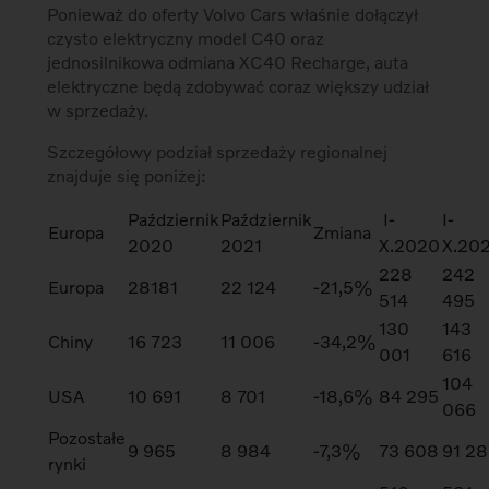
Ponieważ do oferty Volvo Cars właśnie dołączył
czysto elektryczny model C40 oraz
jednosilnikowa odmiana XC40 Recharge, auta
elektryczne będą zdobywać coraz większy udział
w sprzedaży.
Szczegółowy podział sprzedaży regionalnej
znajduje się poniżej:
Październik
Październik
I-
I-
Europa
Zmiana
2020
2021
X.2020
X.20
228
242
Europa
28181
22 124
-21,5%
514
495
130
143
Chiny
16 723
11 006
-34,2%
001
616
104
USA
10 691
8 701
-18,6%
84 295
066
Pozostałe
9 965
8 984
-7,3%
73 608
91 28
rynki