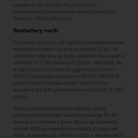
spadek do 22 124 aut. Popyt był silny i
zaowocował ożywieniem na rynkach takich jak
Szwecja i Wielka Brytania.
Bestsellery marki
Od ponad dziesięciu lat najlepiej sprzedającym się
modelem na całym świecie pozostaje XC60. W
okresie od stycznia do końca października wydano
klientom 177 795 takich aut (2020: 149 855). Na
drugim miejscu znalazł się jego mniejszy brat –
XC40 z podobnym wynikiem 170 907 (142 159)
sztuk. Podium zamyka model Volvo XC90 z
wynikiem 89 041 sprzedanych aut (2020: 70 195
sztuk).
Volvo Cars konsekwentnie realizuje swoją
strategię elektryfikacji swoich pojazdów. Po 10
miesiącach modele z gamy Recharge stanowiły
niemal 45% europejskiej sprzedaż, z czego ok.
90% stanowiły auta PHEV, a 10% – modele BEV.