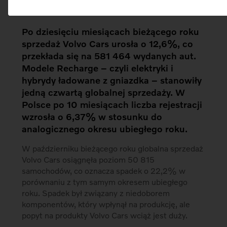
Po dziesięciu miesiącach bieżącego roku
sprzedaż Volvo Cars urosła o 12,6%, co
przekłada się na 581 464 wydanych aut.
Modele Recharge – czyli elektryki i
hybrydy ładowane z gniazdka – stanowiły
jedną czwartą globalnej sprzedaży. W
Polsce po 10 miesiącach liczba rejestracji
wzrosła o 6,37% w stosunku do
analogicznego okresu ubiegłego roku.
W październiku bieżącego roku globalna sprzedaż
Volvo Cars osiągnęła poziom 50 815
samochodów, co oznacza spadek o 22,2% w
porównaniu z tym samym okresem ubiegłego
roku. Spadek był związany z niedoborem
komponentów, który wpłynął na produkcję, ale
popyt na produkty Volvo Cars wciąż jest duży.