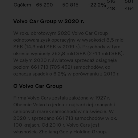
516
581
Ogółem
65 290
50 815
-22,2%
418
464
Volvo Car Group w 2020 r.
W roku obrotowym 2020 Volvo Car Group
odnotowała zysk operacyjny w wysokości 8,5 mld
SEK (14,3 mld SEK w 2019 r.). Przychody w tym
okresie wyniosły 262,8 mld SEK (274,1 mld SEK).
W całym 2020 r. światowa sprzedaż osiągnęła
poziom 661 713 (705 452) samochodów, co
oznacza spadek o 6,2% w porównaniu z 2019 r.
O Volvo Car Group
Firma Volvo Cars została założona w 1927 r.
Obecnie Volvo to jedna z najbardziej znanych i
cenionych marek samochodów na świecie. W
2020 r. sprzedano 661 713 samochodów w ok.
100 krajach. Od 2010 r. Volvo Cars jest
własnością Zhejiang Geely Holding Group.