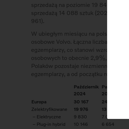
sprzedażą na poziomie 19 846 sztuk 
sprzedażą 14 088 sztuk (2023: 17 02
961).
W ubiegłym miesiącu na polskie ulic
osobowe Volvo. Łączna liczba rejestra
egzemplarzy, co stanowi wzrost o 21,
osobowych to obecnie 2,9%, a model
Polaków pozostaje niezmiennie Volvo
egzemplarzy, a od początku roku już 5
Październik
Październik
2024
2023
Europa
30 167
24 892
Zelektryfikowane
19 976
13 663
– Elektryczne
9 830
7 009
– Plug-in hybrid
10 146
6 654