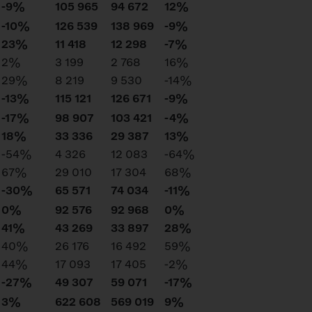
-9%
105 965
94 672
12%
-10%
126 539
138 969
-9%
23%
11 418
12 298
-7%
2%
3 199
2 768
16%
29%
8 219
9 530
-14%
-13%
115 121
126 671
-9%
-17%
98 907
103 421
-4%
18%
33 336
29 387
13%
-54%
4 326
12 083
-64%
67%
29 010
17 304
68%
-30%
65 571
74 034
-11%
0%
92 576
92 968
0%
41%
43 269
33 897
28%
40%
26 176
16 492
59%
44%
17 093
17 405
-2%
-27%
49 307
59 071
-17%
3%
622 608
569 019
9%