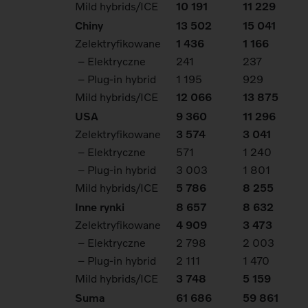
Mild hybrids/ICE
10 191
11 229
Chiny
13 502
15 041
Zelektryfikowane
1 436
1 166
– Elektryczne
241
237
– Plug-in hybrid
1 195
929
Mild hybrids/ICE
12 066
13 875
USA
9 360
11 296
Zelektryfikowane
3 574
3 041
– Elektryczne
571
1 240
– Plug-in hybrid
3 003
1 801
Mild hybrids/ICE
5 786
8 255
Inne rynki
8 657
8 632
Zelektryfikowane
4 909
3 473
– Elektryczne
2 798
2 003
– Plug-in hybrid
2 111
1 470
Mild hybrids/ICE
3 748
5 159
Suma
61 686
59 861