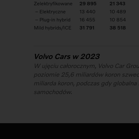
Zelektryfikowane
29 895
21 343
– Elektryczne
13 440
10 489
– Plug-in hybrid
16 455
10 854
Mild hybrids/ICE
31 791
38 518
Volvo Cars w 2023
W ujęciu całorocznym, Volvo Car Gro
poziomie 25,6 miliardów koron szwed
miliarda koron, podczas gdy globaln
samochodów.