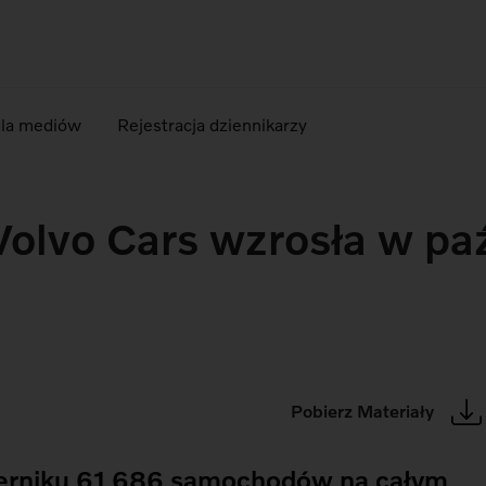
dla mediów
Rejestracja dziennikarzy
olvo Cars wzrosła w paź
Pobierz Materiały
zierniku 61 686 samochodów na całym