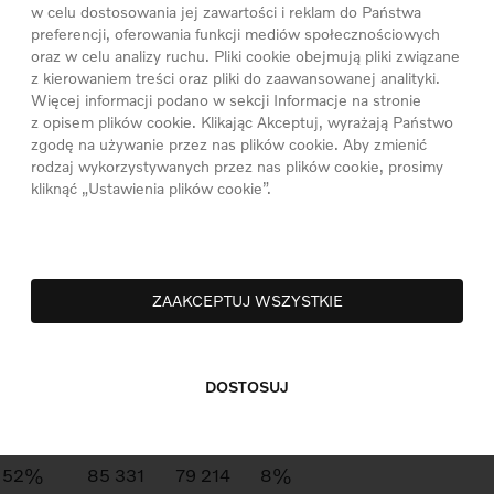
w celu dostosowania jej zawartości i reklam do Państwa
(2023: 20 212), następnie XC40/EX40 z łączną
preferencji, oferowania funkcji mediów społecznościowych
2) oraz XC90 z wynikiem 8 517 sztuk (2023: 7
oraz w celu analizy ruchu. Pliki cookie obejmują pliki związane
z kierowaniem treści oraz pliki do zaawansowanej analityki.
Więcej informacji podano w sekcji Informacje na stronie
z opisem plików cookie. Klikając Akceptuj, wyrażają Państwo
e wyjechały kolejne 1 092 nowe samochody
zgodę na używanie przez nas plików cookie. Aby zmienić
cji od początku tego roku wynosi już 12 910
rodzaj wykorzystywanych przez nas plików cookie, prosimy
5% rok do roku. Udział Volvo w całym rynku aut
kliknąć „Ustawienia plików cookie”.
em cieszącym się największym zainteresowanie
 XC60, którego w październiku dostarczono 618
 108 szt.
ZAAKCEPTUJ WSZYSTKIE
Sty-paź
Sty-paź
Zmiana
Zmiana
2024
2023
DOSTOSUJ
21%
304 586
233 661
30%
46%
198 621
138 989
43%
40%
113 290
59 775
90%
52%
85 331
79 214
8%