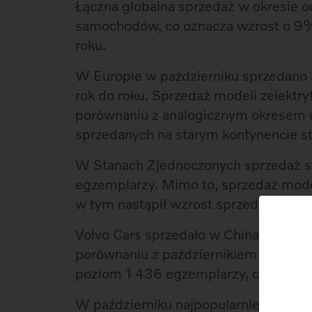
Łączna globalna sprzedaż w okresie o
samochodów, co oznacza wzrost o 9
roku.
W Europie w październiku sprzedano 
rok do roku. Sprzedaż modeli zelekt
porównaniu z analogicznym okresem
sprzedanych na starym kontynencie s
W Stanach Zjednoczonych sprzedaż s
egzemplarzy. Mimo to, sprzedaż model
w tym nastąpił wzrost sprzedaży hybr
Volvo Cars sprzedało w Chinach 13 
porównaniu z październikiem 2023 ro
poziom 1 436 egzemplarzy, co stanow
W październiku najpopularniejszym m