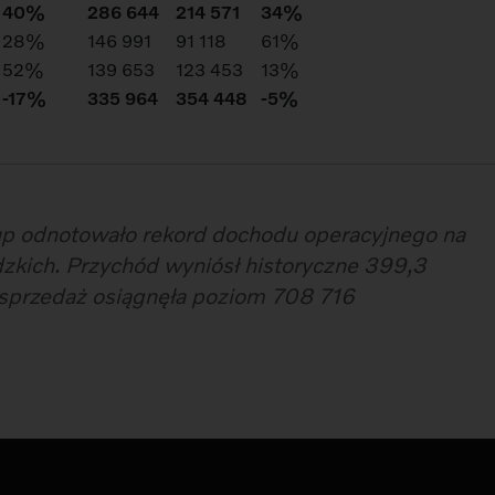
40%
286 644
214 571
34%
28%
146 991
91 118
61%
52%
139 653
123 453
13%
-17%
335 964
354 448
-5%
up odnotowało rekord dochodu operacyjnego na
zkich. Przychód wyniósł historyczne 399,3
a sprzedaż osiągnęła poziom 708 716