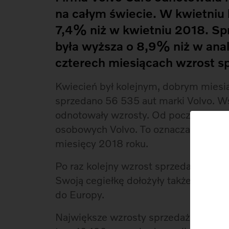
na całym świecie. W kwietniu 
7,4% niż w kwietniu 2018. Sp
była wyższa o 8,9% niż w ana
czterech miesiącach wzrost s
Kwiecień był kolejnym, dobrym miesią
sprzedano 56 535 aut marki Volvo. Ws
odnotowały wzrosty. Od początku rok
osobowych Volvo. To oznacza wzrost
miesięcy 2018 roku.
Po raz kolejny wzrost sprzedaży jes
Swoją cegiełkę dołożyły także nowe m
do Europy.
Największe wzrosty sprzedaży wciąż 