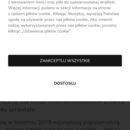
więcej niż w kwietniu 2018. Bestsellerami marki
z kierowaniem treści oraz pliki do zaawansowanej analityki.
Więcej informacji podano w sekcji Informacje na stronie
z opisem plików cookie. Klikając Akceptuj, wyrażają Państwo
zgodę na używanie przez nas plików cookie. Aby zmienić
a o 6,1% osiągając poziom 27 963 aut. Tutaj
rodzaj wykorzystywanych przez nas plików cookie, prosimy
ły XC40, XC60 i V60.
kliknąć „Ustawienia plików cookie”.
elkim wzrostem (0,4%). W kwietniu sprzedano
j wybierali modele XC90 i XC60.
ZAAKCEPTUJ WSZYSTKIE
W ciągu czterech pierwszych miesięcy bieżącego
ne bazujące na rejestracjach), co oznacza 19,1%
go okresu 2018.
DOSTOSUJ
iącach wzrosła o 8,1%, w Chinach o 7,3%, w USA
 o 8,9%. Jak dotąd Volvo konsekwentnie zmierza
rdu sprzedaży.
 się w kwietniu 2019 największą popularnością.