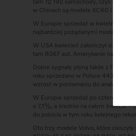
tam 12 192 samochody, czyli o 16,8% 
w Chinach są modele XC60 i S90.
W Europie sprzedaż w kwietniu wzrosł
najbardziej pożądanymi modelami by
W USA kwiecień zakończył się niewi
tam 8367 aut. Amerykanie najchętnie
Dobre sygnały płyną także z Polski. 
roku sprzedano w Polsce 4438 aut (da
wzrost w porównaniu do analogiczne
W Europie sprzedaż po czterech mies
o 7,1%, a średnio na całym świecie –
do pobicia w tym roku kolejnego reko
Oto trzy modele Volvo, które cieszyły