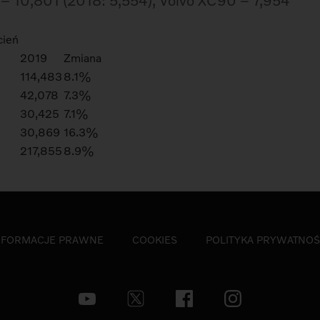
– 10,801 (2018: 5,554), Volvo XC90 – 7,954
cień
2019
Zmiana
114,483
8.1%
42,078
7.3%
30,425
7.1%
30,869
16.3%
217,855
8.9%
NFORMACJE PRAWNE
COOKIES
POLITYKA PRYWATNOŚ