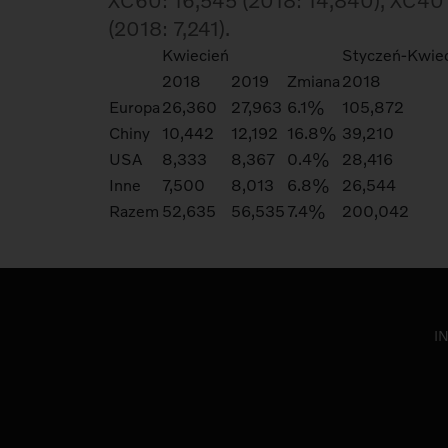
XC60: 16,545 (2018: 14,840), XC40 
(2018: 7,241).
Kwiecień
Styczeń-Kwie
2018
2019
Zmiana
2018
Europa
26,360
27,963
6.1%
105,872
Chiny
10,442
12,192
16.8%
39,210
USA
8,333
8,367
0.4%
28,416
Inne
7,500
8,013
6.8%
26,544
Razem
52,635
56,535
7.4%
200,042
I