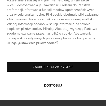
korzystanie z naszej witryny internetowej, w tym także
w celu dostosowania jej zawartości i reklam do Państwa
preferencji, oferowania funkcji mediów społecznościowych
oraz w celu analizy ruchu. Pliki cookie obejmują pliki związane
z kierowaniem treści oraz pliki do zaawansowanej analityki.
Więcej informacji podano w sekcji Informacje na stronie
z opisem plików cookie. Klikając Akceptuj, wyrażają Państwo
zgodę na używanie przez nas plików cookie. Aby zmienić
rodzaj wykorzystywanych przez nas plików cookie, prosimy
kliknąć „Ustawienia plików cookie”.
ZAAKCEPTUJ WSZYSTKIE
DOSTOSUJ