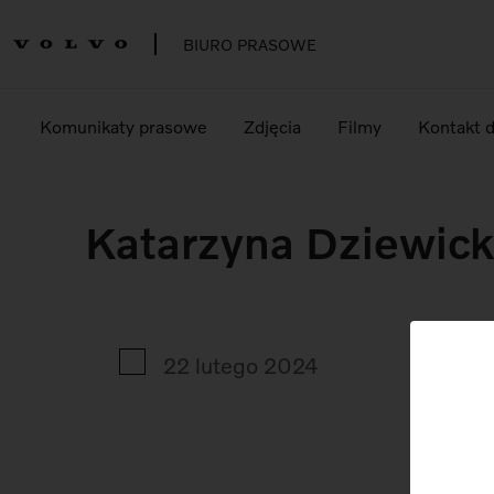
BIURO PRASOWE
Komunikaty prasowe
Zdjęcia
Filmy
Kontakt 
Katarzyna Dziewic
22 lutego 2024