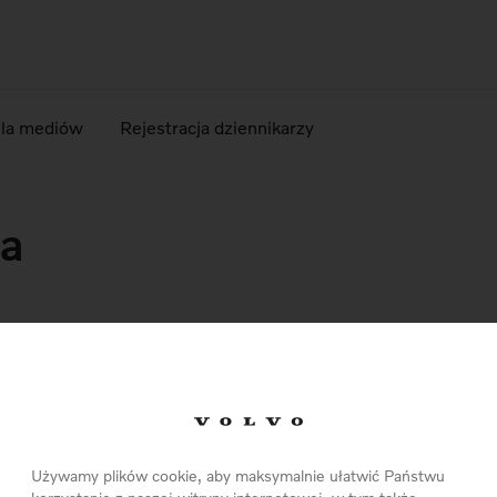
dla mediów
Rejestracja dziennikarzy
ka
Pobierz Materiały
Używamy plików cookie, aby maksymalnie ułatwić Państwu