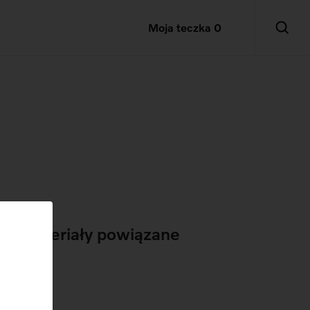
Moja teczka
0
Materiały powiązane