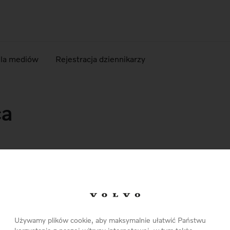
dla mediów
Rejestracja dziennikarzy
ca
Pobierz Materiały
Używamy plików cookie, aby maksymalnie ułatwić Państwu