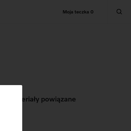
Moja teczka
0
Materiały powiązane