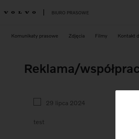
BIURO PRASOWE
Komunikaty prasowe
Zdjęcia
Filmy
Kontakt 
Reklama/współpra
29 lipca 2024
test