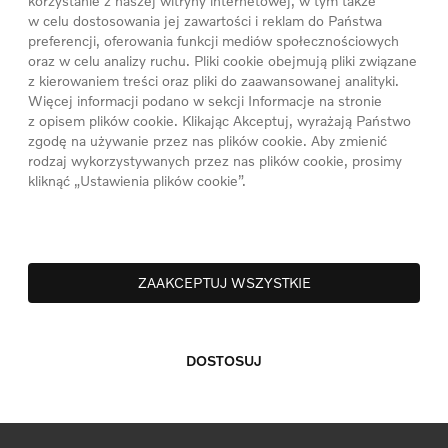
korzystanie z naszej witryny internetowej, w tym także
w celu dostosowania jej zawartości i reklam do Państwa
preferencji, oferowania funkcji mediów społecznościowych
oraz w celu analizy ruchu. Pliki cookie obejmują pliki związane
z kierowaniem treści oraz pliki do zaawansowanej analityki.
Więcej informacji podano w sekcji Informacje na stronie
z opisem plików cookie. Klikając Akceptuj, wyrażają Państwo
zgodę na używanie przez nas plików cookie. Aby zmienić
rodzaj wykorzystywanych przez nas plików cookie, prosimy
kliknąć „Ustawienia plików cookie”.
ZAAKCEPTUJ WSZYSTKIE
DOSTOSUJ