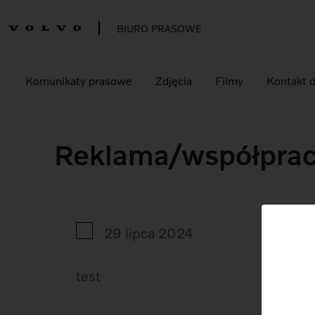
BIURO PRASOWE
Komunikaty prasowe
Zdjęcia
Filmy
Kontakt 
Reklama/współpra
29 lipca 2024
test