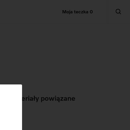
Moja teczka
0
Materiały powiązane