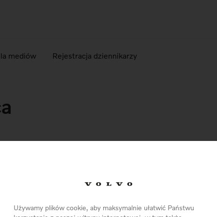
dla mediów
Rejestracja dziennikarzy
ca
Pobierz Materiały
Używamy plików cookie, aby maksymalnie ułatwić Państwu