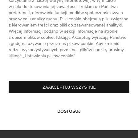
korzystanie z naszej witryny internetowej, w tym także
w celu dostosowania jej zawartości i reklam do Państwa
preferencji, oferowania funkcji mediów społecznościowych
oraz w celu analizy ruchu. Pliki cookie obejmują pliki związane
z kierowaniem treści oraz pliki do zaawansowanej analityki.
Więcej informacji podano w sekcji Informacje na stronie
z opisem plików cookie. Klikając Akceptuj, wyrażają Państwo
zgodę na używanie przez nas plików cookie. Aby zmienić
rodzaj wykorzystywanych przez nas plików cookie, prosimy
kliknąć „Ustawienia plików cookie”.
ZAAKCEPTUJ WSZYSTKIE
DOSTOSUJ