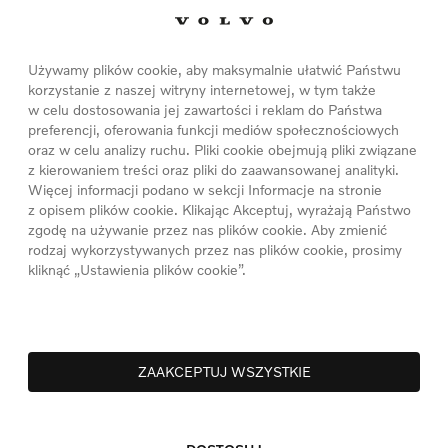
 dostaw nowych aut do klientów w pierwszym
Używamy plików cookie, aby maksymalnie ułatwić Państwu
ksusowych na rynku.
korzystanie z naszej witryny internetowej, w tym także
w celu dostosowania jej zawartości i reklam do Państwa
preferencji, oferowania funkcji mediów społecznościowych
oraz w celu analizy ruchu. Pliki cookie obejmują pliki związane
tatniego kwartału dla Volvo Auto Polska było
z kierowaniem treści oraz pliki do zaawansowanej analityki.
Więcej informacji podano w sekcji Informacje na stronie
hback’a C30. Pierwsze wyniki są o kilkadzisiesiąt
z opisem plików cookie. Klikając Akceptuj, wyrażają Państwo
zgodę na używanie przez nas plików cookie. Aby zmienić
rodzaj wykorzystywanych przez nas plików cookie, prosimy
mielsze oczekiwania. Spodziewaliśmy się, że C3
kliknąć „Ustawienia plików cookie”.
w modnych metropoliach krajów południowych,
 miejskie, trendy hatchbacki są preferowanym
Nycz, Communication Manager Volvo Auto
ZAAKCEPTUJ WSZYSTKIE
erencji naszych klientów, wiedzieliśmy, że
 spodziewali się, że stanie się ogromnym
dziesiąt samochodów zostało zamówionych długo