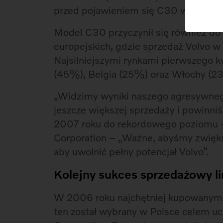
przed pojawieniem się C30 w Polsce.
Model C30 przyczynił się również do
europejskich, gdzie sprzedaż Volvo 
Najsilniejszymi rynkami pierwszego k
(45%), Belgia (25%) oraz Włochy (2
„Widzimy wyniki naszego agresywneg
jeszcze większej sprzedaży i powinn
2007 roku do rekordowego poziomu – 
Corporation – „Ważne, abyśmy zwiększa
aby uwolnić pełny potencjał Volvo”.
Kolejny sukces sprzedażowy l
W 2006 roku najchętniej kupowanym 
ten został wybrany w Polsce celem uc