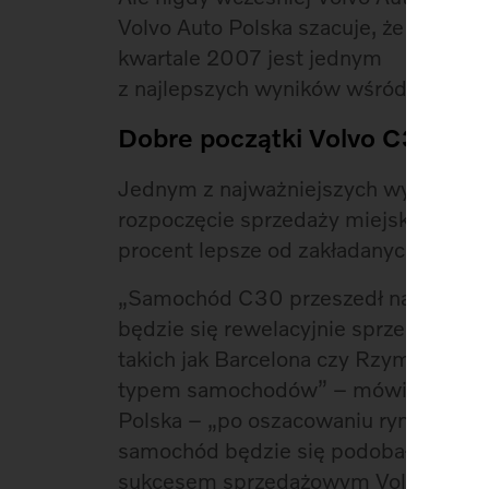
Volvo Auto Polska szacuje, że liczba
kwartale 2007 jest jednym
z najlepszych wyników wśród firm lu
Dobre początki Volvo C30
Jednym z najważniejszych wydarzeń os
rozpoczęcie sprzedaży miejskiego hatc
procent lepsze od zakładanych.
„Samochód C30 przeszedł nasze najś
będzie się rewelacyjnie sprzedawać 
takich jak Barcelona czy Rzym, gdzie
typem samochodów” – mówi Mariusz 
Polska – „po oszacowaniu rynku i pref
samochód będzie się podobał, ale nie
sukcesem sprzedażowym Volvo. Kilka