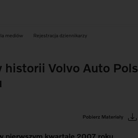
dla mediów
Rejestracja dziennikarzy
 historii Volvo Auto Pol
u
Pobierz Materiały
w pierwszym kwartale 2007 roku