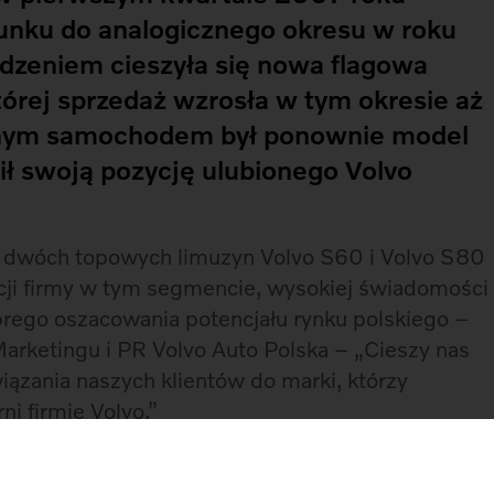
unku do analogicznego okresu w roku
eniem cieszyła się nowa flagowa
tórej sprzedaż wzrosła w tym okresie aż
nym samochodem był ponownie model
 swoją pozycję ulubionego Volvo
h dwóch topowych limuzyn Volvo S60 i Volvo S80
ji firmy w tym segmencie, wysokiej świadomości
brego oszacowania potencjału rynku polskiego –
arketingu i PR Volvo Auto Polska – „Cieszy nas
iązania naszych klientów do marki, którzy
ni firmie Volvo.”
 kilku lat wykazuje stałą tendencję wzrostową.
a nie osiągnęła tak doskonałego wyniku sprzedaży.