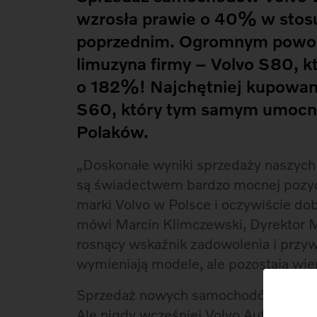
wzrosła prawie o 40% w stos
poprzednim. Ogromnym powodz
limuzyna firmy – Volvo S80, k
o 182%! Najchętniej kupowa
S60, który tym samym umocnił
Polaków.
„Doskonałe wyniki sprzedaży naszyc
są świadectwem bardzo mocnej pozyc
marki Volvo w Polsce i oczywiście do
mówi Marcin Klimczewski, Dyrektor M
rosnący wskaźnik zadowolenia i przyw
wymieniają modele, ale pozostają wier
Sprzedaż nowych samochodów Volvo od
Ale nigdy wcześniej Volvo Auto Polsk