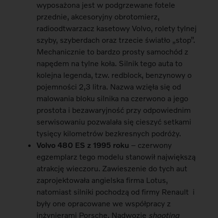
wyposażona jest w podgrzewane fotele
przednie, akcesoryjny obrotomierz,
radioodtwarzacz kasetowy Volvo, rolety tylnej
szyby, szyberdach oraz trzecie światło „stop”.
Mechanicznie to bardzo prosty samochód z
napędem na tylne koła. Silnik tego auta to
kolejna legenda, tzw. redblock, benzynowy o
pojemności 2,3 litra. Nazwa wzięła się od
malowania bloku silnika na czerwono a jego
prostota i bezawaryjność przy odpowiednim
serwisowaniu pozwalała się cieszyć setkami
tysięcy kilometrów bezkresnych podróży.
Volvo 480 ES z 1995 roku
– czerwony
egzemplarz tego modelu stanowił największą
atrakcję wieczoru. Zawieszenie do tych aut
zaprojektowała angielska firma Lotus,
natomiast silniki pochodzą od firmy Renault i
były one opracowane we współpracy z
inżynierami Porsche. Nadwozie
shooting