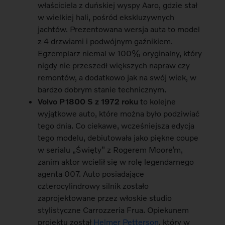
właściciela z duńskiej wyspy Aaro, gdzie stał
w wielkiej hali, pośród ekskluzywnych
jachtów. Prezentowana wersja auta to model
z 4 drzwiami i podwójnym gaźnikiem.
Egzemplarz niemal w 100% oryginalny, który
nigdy nie przeszedł większych napraw czy
remontów, a dodatkowo jak na swój wiek, w
bardzo dobrym stanie technicznym.
Volvo P1800 S z 1972 roku
to kolejne
wyjątkowe auto, które można było podziwiać
tego dnia. Co ciekawe, wcześniejsza edycja
tego modelu, debiutowała jako piękne coupe
w serialu „Święty” z Rogerem Moore’m,
zanim aktor wcielił się w rolę legendarnego
agenta 007. Auto posiadające
czterocylindrowy silnik zostało
zaprojektowane przez włoskie studio
stylistyczne Carrozzeria Frua. Opiekunem
projektu został
Helmer Petterson
, który w