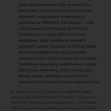
brake
było oferowane tylko w wersji trzy
drzwiowej. To pierwsze Volvo z przednim
napędem, wyposażone dodatkowo w
podnoszone reflektory, tzw. pop-up – znak
rozpoznawczy motoryzacji lat 80-tych.
Prezentowany model 480 ES to auto
wyjątkowe, gdyż posiada na zewnątrz
oryginalny pakiet Haussera w którego skład
wchodzą nakładki na progi, tylna lotka,
zderzaki przód i tył oraz snow cap na masce.
Dodatkowo wewnątrz zamontowany został
pakiet hass drewniany, który również jest
bardzo rzadko spotykany w tych autach,
podkreślał Przemysław Urban właściciel auta.
W salonie Volvo Car Kalisz nie zabrakło także
prezentacji nieco młodszych modeli Volvo, m.in.
740, 850, 940 czy sprowadzanego z USA Volvo
740 w oryginalnym oklejeniu policyjnym, w jakim