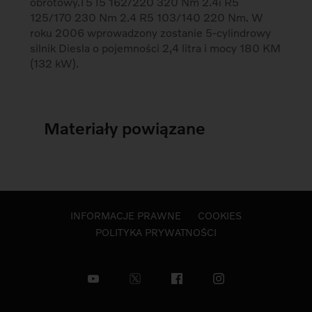
obrotowy.T5 I5 162/220 320 Nm 2.4i R5
125/170 230 Nm 2.4 R5 103/140 220 Nm. W
roku 2006 wprowadzony zostanie 5-cylindrowy
silnik Diesla o pojemności 2,4 litra i mocy 180 KM
(132 kW).
Materiały powiązane
INFORMACJE PRAWNE
COOKIES
POLITYKA PRYWATNOŚCI