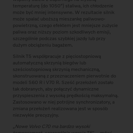
temperaturę (do 1050°) staliwa, ich chłodzenie
może być mniej intensywne. W rezultacie silnik
może spalać uboższą mieszankę paliwowo-
powietrzną, czego efektem jest mniejsze zużycie
paliwa oraz niższy poziom szkodliwych emisji,
szczególnie podczas szybkiej jazdy lub przy
dużym obciążeniu bagażem.
Silnik T5 współpracuje z pięciostopniową
automatyczną skrzynią biegów lub
sześciostopniową skrzynią mechaniczną,
skonstruowaną z przeznaczeniem pierwotnie do
modeli S60 R i V70 R. Sześć przełożeń zostało
tak dobranych, aby połączyć dynamiczne
przyspieszenia z wysoką prędkością maksymalną.
Zastosowano w niej potrójne synchronizatory, a
zmiana przełożeń realizowana jest w sposób
niezwykle precyzyjny.
„Nowe Volvo C70 ma bardzo wysoki
temperament, szczególnie wersja T5″ – mówi