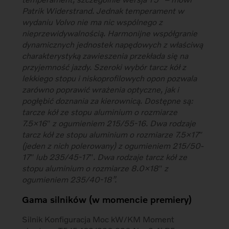
Patrik Widerstrand. Jednak temperament w
wydaniu Volvo nie ma nic wspólnego z
nieprzewidywalnością. Harmonijne współgranie
dynamicznych jednostek napędowych z właściwą
charakterystyką zawieszenia przekłada się na
przyjemność jazdy. Szeroki wybór tarcz kół z
lekkiego stopu i niskoprofilowych opon pozwala
zarówno poprawić wrażenia optyczne, jak i
pogłębić doznania za kierownicą. Dostępne są:
tarcze kół ze stopu aluminium o rozmiarze
7.5×16″ z ogumieniem 215/55-16. Dwa rodzaje
tarcz kół ze stopu aluminium o rozmiarze 7.5×17″
(jeden z nich polerowany) z ogumieniem 215/50-
17″ lub 235/45-17″. Dwa rodzaje tarcz kół ze
stopu aluminium o rozmiarze 8.0×18″ z
ogumieniem 235/40-18”.
Gama silników (w momencie premiery)
Silnik Konfiguracja Moc kW/KM Moment