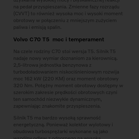
na pedał przyspieszania. Zmienne fazy rozrządu
(CVVT) to również wysoka moc i wysoki moment
obrotowy w połączeniu z mniejszym zużyciem
paliwa i emisją spalin.
Volvo C70 T5 moc i temperament
Na czele rodziny C70 stoi wersja T5. Silnik T5
nadaje nowy wymiar doznaniom za kierownicą.
2,5-litrowa jednostka benzynowa z
turbodoładowaniem niskociśnieniowym rozwija
moc 162 kW (220 KM) oraz moment obrotowy
320 Nm. Potężny moment obrotowy dostępny w
szerokim zakresie prędkości obrotowych czyni
ten samochód niezwykle dynamicznym,
zapewniając znakomite przyspieszenia.
Silnik T5 ma bardzo wysoką sprawność
energetyczną. Ponieważ kolektor wylotowy i
obudowa turbosprężarki wykonane są jako
wspólny odlew z odpornego na wysoką