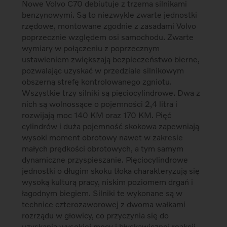
Nowe Volvo C70 debiutuje z trzema silnikami
benzynowymi. Są to niezwykle zwarte jednostki
rzędowe, montowane zgodnie z zasadami Volvo
poprzecznie względem osi samochodu. Zwarte
wymiary w połączeniu z poprzecznym
ustawieniem zwiększają bezpieczeństwo bierne,
pozwalając uzyskać w przedziale silnikowym
obszerną strefę kontrolowanego zgniotu.
Wszystkie trzy silniki są pięciocylindrowe. Dwa z
nich są wolnossące o pojemności 2,4 litra i
rozwijają moc 140 KM oraz 170 KM. Pięć
cylindrów i duża pojemność skokowa zapewniają
wysoki moment obrotowy nawet w zakresie
małych prędkości obrotowych, a tym samym
dynamiczne przyspieszanie. Pięciocylindrowe
jednostki o długim skoku tłoka charakteryzują się
wysoką kulturą pracy, niskim poziomem drgań i
łagodnym biegiem. Silniki te wykonane są w
technice czterozaworowej z dwoma wałkami
rozrządu w głowicy, co przyczynia się do
uzyskania wysokiej mocy i błyskawicznej reakcji