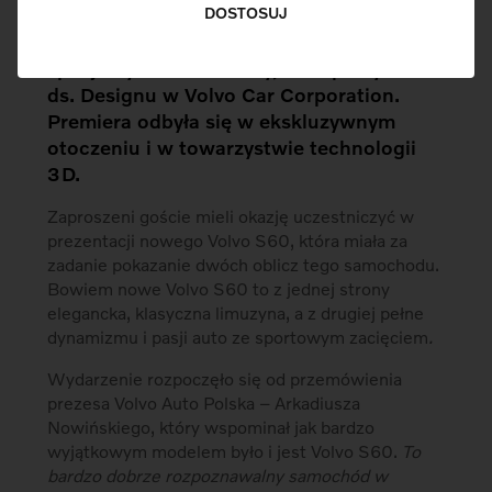
DOSTOSUJ
modelu przybyli dziennikarze, polskie
gwiazdy, klienci flotowi oraz gość
specjalny Peter Horbury, Wiceprezydent
ds. Designu w Volvo Car Corporation.
Premiera odbyła się w ekskluzywnym
otoczeniu i w towarzystwie technologii
3D.
Zaproszeni goście mieli okazję uczestniczyć w
prezentacji nowego Volvo S60, która miała za
zadanie pokazanie dwóch oblicz tego samochodu.
Bowiem nowe Volvo S60 to z jednej strony
elegancka, klasyczna limuzyna, a z drugiej pełne
dynamizmu i pasji auto ze sportowym zacięciem
.
Wydarzenie rozpoczęło się od przemówienia
prezesa Volvo Auto Polska – Arkadiusza
Nowińskiego, który wspominał jak bardzo
wyjątkowym modelem było i jest Volvo S60.
To
bardzo dobrze rozpoznawalny samochód w