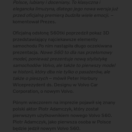
Polsce, lubiany i doceniany. To klasyczna i
elegancka limuzyna, dlatego jego nowa wersja już
przed oficjalną premierą budziła wiele emocji. –
komentował Prezes
.
Oficjalną odsłonę S60tki poprzedził pokaz 3D
przedstawiający najciekawsze elementy
samochodu
Po nim nastąpiła długo oczekiwana
prezentacja.
Nowe S60 to dla nas przełomowy
model, ponieważ prezentuje nową stylistykę
samochodów Volvo, ale także to pierwszy model
w historii, który dba nie tylko o pasażerów, ale
także o pieszych
– mówił Peter Horbury
Wiceprezydent ds. Designu w Volvo Car
Corporation, o nowym Volvo.
Pónym wieczorem na imprezie pojawił się znany
polski aktor Piotr Adamczyk, który został
pierwszym użytkownikiem nowego Volvo S60.
Piotr Adamczyk, jako pierwsza osoba w Polsce
będzie jedził nowym Volvo S60.