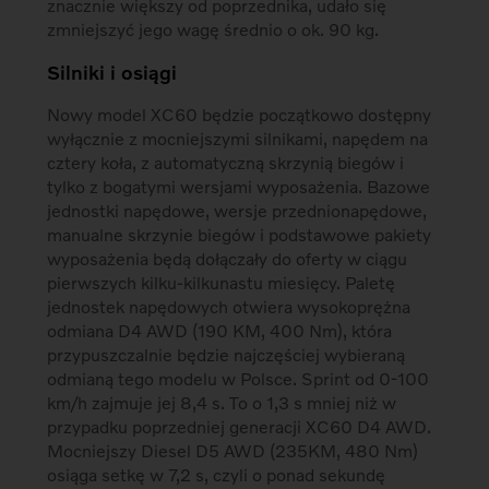
znacznie większy od poprzednika, udało się
zmniejszyć jego wagę średnio o ok. 90 kg.
Silniki i osiągi
Nowy model XC60 będzie początkowo dostępny
wyłącznie z mocniejszymi silnikami, napędem na
cztery koła, z automatyczną skrzynią biegów i
tylko z bogatymi wersjami wyposażenia. Bazowe
jednostki napędowe, wersje przednionapędowe,
manualne skrzynie biegów i podstawowe pakiety
wyposażenia będą dołączały do oferty w ciągu
pierwszych kilku-kilkunastu miesięcy. Paletę
jednostek napędowych otwiera wysokoprężna
odmiana D4 AWD (190 KM, 400 Nm), która
przypuszczalnie będzie najczęściej wybieraną
odmianą tego modelu w Polsce. Sprint od 0-100
km/h zajmuje jej 8,4 s. To o 1,3 s mniej niż w
przypadku poprzedniej generacji XC60 D4 AWD.
Mocniejszy Diesel D5 AWD (235KM, 480 Nm)
osiąga setkę w 7,2 s, czyli o ponad sekundę