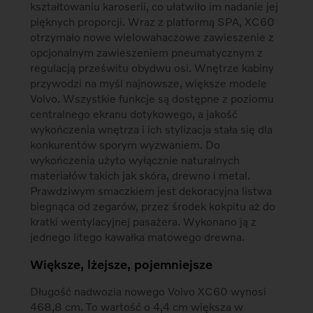
kształtowaniu karoserii, co ułatwiło im nadanie jej
pięknych proporcji. Wraz z platformą SPA, XC60
otrzymało nowe wielowahaczowe zawieszenie z
opcjonalnym zawieszeniem pneumatycznym z
regulacją prześwitu obydwu osi. Wnętrze kabiny
przywodzi na myśl najnowsze, większe modele
Volvo. Wszystkie funkcje są dostępne z poziomu
centralnego ekranu dotykowego, a jakość
wykończenia wnętrza i ich stylizacja stała się dla
konkurentów sporym wyzwaniem. Do
wykończenia użyto wyłącznie naturalnych
materiałów takich jak skóra, drewno i metal.
Prawdziwym smaczkiem jest dekoracyjna listwa
biegnąca od zegarów, przez środek kokpitu aż do
kratki wentylacyjnej pasażera. Wykonano ją z
jednego litego kawałka matowego drewna.
Większe, lżejsze, pojemniejsze
Długość nadwozia nowego Volvo XC60 wynosi
468,8 cm. To wartość o 4,4 cm większa w