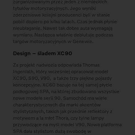
zorganizowanym przez jeden z niemieckich
tytułów motoryzacyjnych. Jego wyniki
zderzeniowe kolejni producenci byli w stanie
pobić dopiero po kilku latach. Czas jednak płynie
nieubłaganie. Nawet tak dobre auta wymagają
wymiany. Następca właśnie debiutuje podczas
targów motoryzacyjnych w Genewie.
Design – śladem XC90
Za projekt nadwozia odpowiada Thomas
Ingenlath, który wcześniej opracował model
XC90, S90, V90, a także trzy piękne pojazdy
koncepcyjne. XC60 bazuje na tej samej płycie
podłogowej SPA, na której zbudowano wszystkie
nowe modele serii 90. Samochód ma wiele
charakterystycznych dla marki akcentów
stylistycznych, takich jak przednie reflektory z
motywem a la młot Thora, czy tylne lampy
przywodzące na myśl model V90. Nowa platforma
SPA dała stylistom dużą swobodę w