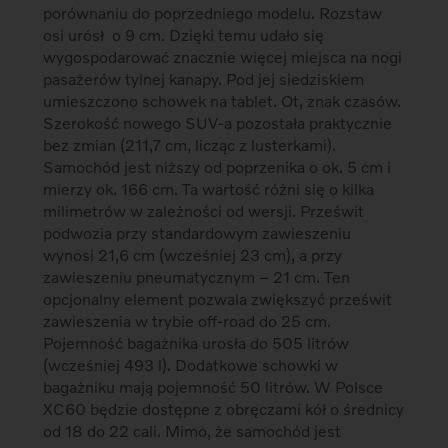
porównaniu do poprzedniego modelu. Rozstaw
osi urósł o 9 cm. Dzięki temu udało się
wygospodarować znacznie więcej miejsca na nogi
pasażerów tylnej kanapy. Pod jej siedziskiem
umieszczono schowek na tablet. Ot, znak czasów.
Szerokość nowego SUV-a pozostała praktycznie
bez zmian (211,7 cm, licząc z lusterkami).
Samochód jest niższy od poprzenika o ok. 5 cm i
mierzy ok. 166 cm. Ta wartość różni się o kilka
milimetrów w zależności od wersji. Prześwit
podwozia przy standardowym zawieszeniu
wynosi 21,6 cm (wcześniej 23 cm), a przy
zawieszeniu pneumatycznym – 21 cm. Ten
opcjonalny element pozwala zwiększyć prześwit
zawieszenia w trybie off-road do 25 cm.
Pojemność bagażnika urosła do 505 litrów
(wcześniej 493 l). Dodatkowe schowki w
bagażniku mają pojemność 50 litrów. W Polsce
XC60 będzie dostępne z obręczami kół o średnicy
od 18 do 22 cali. Mimo, że samochód jest