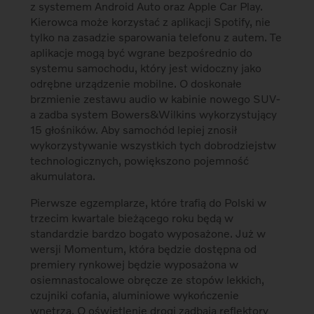
z systemem Android Auto oraz Apple Car Play.
Kierowca może korzystać z aplikacji Spotify, nie
tylko na zasadzie sparowania telefonu z autem. Te
aplikacje mogą być wgrane bezpośrednio do
systemu samochodu, który jest widoczny jako
odrębne urządzenie mobilne. O doskonałe
brzmienie zestawu audio w kabinie nowego SUV-
a zadba system Bowers&Wilkins wykorzystujący
15 głośników. Aby samochód lepiej znosił
wykorzystywanie wszystkich tych dobrodziejstw
technologicznych, powiększono pojemność
akumulatora.
Pierwsze egzemplarze, które trafią do Polski w
trzecim kwartale bieżącego roku będą w
standardzie bardzo bogato wyposażone. Już w
wersji Momentum, która będzie dostępna od
premiery rynkowej będzie wyposażona w
osiemnastocalowe obręcze ze stopów lekkich,
czujniki cofania, aluminiowe wykończenie
wnętrza. O oświetlenie drogi zadbają reflektory