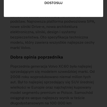
Nowy model XC60 ma przed sobą ważne
DOSTOSUJ
zadanie: musi godnie zastąpić poprzedni model,
bardzo lubiany przez klientów. Aby tak się stało,
samochód został zbudowany na nowo od
podstaw. Najnowsza platforma podwoziowa SPA,
nowe silniki Drive-e, nowa architektura
elektroniczna, silniki, design i systemy
bezpieczeństwa. Oto specyfikacja techniczna
modelu, który zawiera wszystkie najlepsze cechy
marki Volvo.
Dobra opinia poprzednika
Poprzednia generacja Volvo XC60 była najlepiej
sprzedającym się modelem szwedzkiej marki. Od
2008 roku wyprodukowano niemal milion tych
aut. Był to najlepiej sprzedający się SUV średniej
wielkości w Europie oraz najchętniej kupowany
model segmentu premium w Polsce. Samochód
osiągnął ex-aequo najlepszy wynik w teście
długodystansowym na 100 000 km