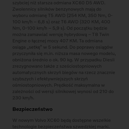
szybciej niż starsza odmiana XC60 D5 AWD.
Zwolennicy silników benzynowych mają do
wyboru odmianę T5 AWD (254 KM, 350 Nm, 0-
100 km/h – 6,8 s) oraz T6 AWD (320 KM, 400
Nm, 0-100 km/h – 5,9 s). Od początku będzie
można zamawiać wersję hybrydową – T8 Twin
Engine o łącznej mocy 407 KM. Ta odmiana
osiąga „setkę” w 5 sekund. Do poprawy osiągów
przyczyniła się m.in. niższa masa nowego modelu,
obniżona średnio o ok. 90 kg. W przypadku Diesli
zrezygnowano także z sześciostopniowych
automatycznych skrzyń biegów na rzecz znacznie
szybszych i efektywniejszych skrzyń
ośmiostopniowych. Prędkość maksymalna w
zależności od wersji silnikowej wynosi od 210 do
230 km/h.
Bezpieczeństwo
W nowym Volvo XC60 będą dostępne wszelkie
technologie bezpieczeństwa szwedzkiej marki.