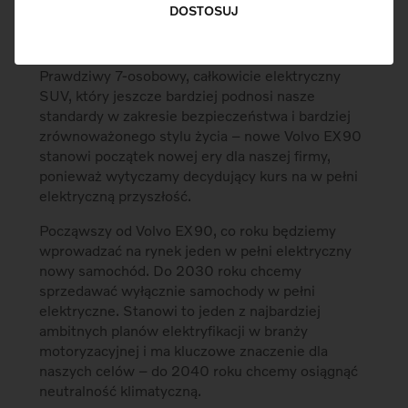
Aby dowiedzieć się jeszcze więcej o Volvo EX90,
DOSTOSUJ
koniecznie przeczytaj nasz
wpis na blogu o
pierwszych wrażeniach z jego premiery
Prawdziwy 7-osobowy, całkowicie elektryczny
SUV, który jeszcze bardziej podnosi nasze
standardy w zakresie bezpieczeństwa i bardziej
zrównoważonego stylu życia – nowe Volvo EX90
stanowi początek nowej ery dla naszej firmy,
ponieważ wytyczamy decydujący kurs na w pełni
elektryczną przyszłość.
Począwszy od Volvo EX90, co roku będziemy
wprowadzać na rynek jeden w pełni elektryczny
nowy samochód. Do 2030 roku chcemy
sprzedawać wyłącznie samochody w pełni
elektryczne. Stanowi to jeden z najbardziej
ambitnych planów elektryfikacji w branży
motoryzacyjnej i ma kluczowe znaczenie dla
naszych celów – do 2040 roku chcemy osiągnąć
neutralność klimatyczną.