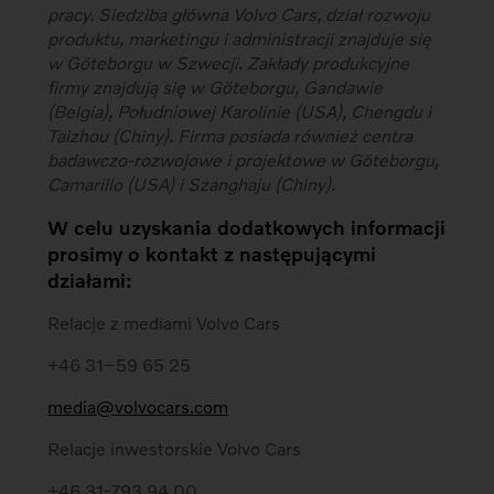
pracy. Siedziba główna Volvo Cars, dział rozwoju
produktu, marketingu i administracji znajduje się
w Göteborgu w Szwecji. Zakłady produkcyjne
firmy znajdują się w Göteborgu, Gandawie
(Belgia), Południowej Karolinie (USA), Chengdu i
Taizhou (Chiny). Firma posiada również centra
badawczo-rozwojowe i projektowe w Göteborgu,
Camarillo (USA) i Szanghaju (Chiny).
W celu uzyskania dodatkowych informacji
prosimy o kontakt z następującymi
działami:
Relacje z mediami Volvo Cars
+46 31
–
59 65 25
media@volvocars.com
Relacje inwestorskie Volvo Cars
+46 31-793 94 00