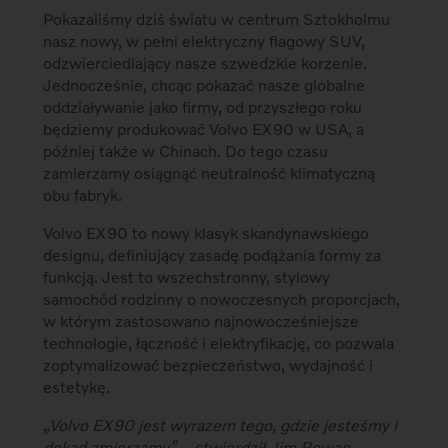
Pokazaliśmy dziś światu w centrum Sztokholmu
nasz nowy, w pełni elektryczny flagowy SUV,
odzwierciedlający nasze szwedzkie korzenie.
Jednocześnie, chcąc pokazać nasze globalne
oddziaływanie jako firmy, od przyszłego roku
będziemy produkować Volvo EX90 w USA, a
później także w Chinach. Do tego czasu
zamierzamy osiągnąć neutralność klimatyczną
obu fabryk.
Volvo EX90 to nowy klasyk skandynawskiego
designu, definiujący zasadę podążania formy za
funkcją. Jest to wszechstronny, stylowy
samochód rodzinny o nowoczesnych proporcjach,
w którym zastosowano najnowocześniejsze
technologie, łączność i elektryfikację, co pozwala
zoptymalizować bezpieczeństwo, wydajność i
estetykę.
„Volvo EX90 jest wyrazem tego, gdzie jesteśmy i
dokąd zmierzamy” – stwierdził Jim Rowan,