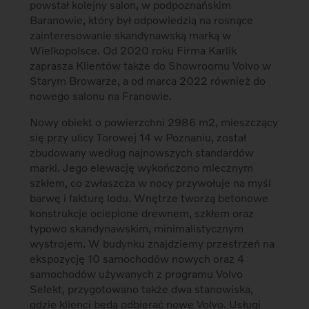
powstał kolejny salon, w podpoznańskim
Baranowie, który był odpowiedzią na rosnące
zainteresowanie skandynawską marką w
Wielkopolsce. Od 2020 roku Firma Karlik
zaprasza Klientów także do Showroomu Volvo w
Starym Browarze, a od marca 2022 również do
nowego salonu na Franowie.
Nowy obiekt o powierzchni 2986 m2, mieszczący
się przy ulicy Torowej 14 w Poznaniu, został
zbudowany według najnowszych standardów
marki. Jego elewację wykończono mlecznym
szkłem, co zwłaszcza w nocy przywołuje na myśl
barwę i fakturę lodu. Wnętrze tworzą betonowe
konstrukcje ocieplone drewnem, szkłem oraz
typowo skandynawskim, minimalistycznym
wystrojem. W budynku znajdziemy przestrzeń na
ekspozycję 10 samochodów nowych oraz 4
samochodów używanych z programu Volvo
Selekt, przygotowano także dwa stanowiska,
gdzie klienci będą odbierać nowe Volvo. Usługi