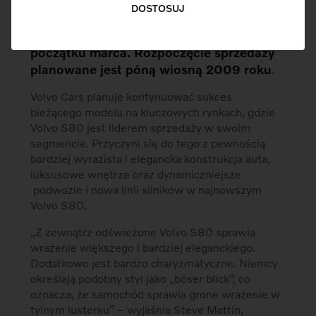
Odświeżony model Volvo S80 zostanie po
DOSTOSUJ
raz pierwszy zaprezentowany na
wystawie Geneva Motor Show na
początku marca. Rozpoczęcie sprzedaży
planowane jest póną wiosną 2009 roku
.
Volvo Cars planuje kontynuować sukces
bieżącego modelu na kluczowych rynkach, gdzie
Volvo S80 jest liderem sprzedaży w swoim
segmencie. Przyczyni się do tego z pewnością
bardziej wyrazista i elegancka konstrukcja auta,
luksusowe wnętrze oraz dynamiczniejsze
podwozie i nowa linii silników w najnowszym
Volvo S80.
„Z zewnątrz odświeżone Volvo S80 sprawia
wrażenie większego i bardziej eleganckiego.
Dodatkowo jest bardzo charyzmatyczne. Niemcy
określają podobny styl jako „böser blick”, co
oznacza, że samochód sprawia grone wrażenie w
tylnym lusterku” – wyjaśnia Steve Mattin,