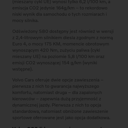
(mieszany cykl UE) wynosi tylko 6,2 l/100 km, a
emiscja CO2 jedynie 164g/km – to rekordowo
niski wynik dla samochodu o tych rozmiarach i
mocy silnika.
Odświeżony S80 dostępny jest również w wersji
z 2,4-litrowym silnikiem diesla zgodnym z normą
Euro 4, o mocy 175 KM, momencie obrotowym
wynoszącym 420 Nm, zużyciu paliwa (cykl
mieszany UE) na poziomie 5,8 l/100 km oraz
emisji CO2 wynoszącej 154 g/km (wyniki
wstępne).
Volvo Cars oferuje dwie opcje zawieszenia –
pierwsza z nich to gwarancja najwyższego
komfortu, natomiast druga – dla zapalonych
kierowców – zapewnia dużą przyjemność z
dynamicznej jazdy. Pierwsza z nich to opcja
standardowa, natomiast obniżone zawieszenie
sportowe oferowane jest jako opcja dodatkowa.