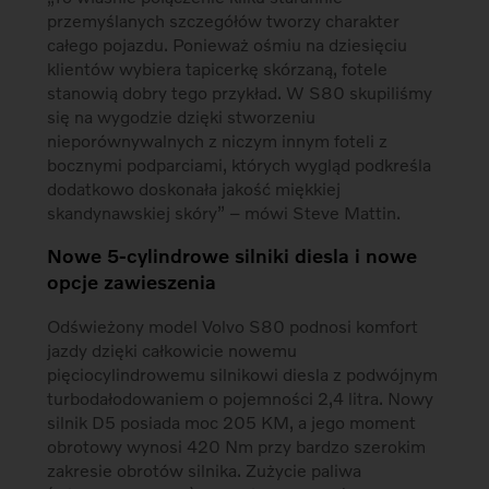
przemyślanych szczegółów tworzy charakter
całego pojazdu. Ponieważ ośmiu na dziesięciu
klientów wybiera tapicerkę skórzaną, fotele
stanowią dobry tego przykład. W S80 skupiliśmy
się na wygodzie dzięki stworzeniu
nieporównywalnych z niczym innym foteli z
bocznymi podparciami, których wygląd podkreśla
dodatkowo doskonała jakość miękkiej
skandynawskiej skóry” – mówi Steve Mattin.
Nowe 5-cylindrowe silniki diesla i nowe
opcje zawieszenia
Odświeżony model Volvo S80 podnosi komfort
jazdy dzięki całkowicie nowemu
pięciocylindrowemu silnikowi diesla z podwójnym
turbodałodowaniem o pojemności 2,4 litra. Nowy
silnik D5 posiada moc 205 KM, a jego moment
obrotowy wynosi 420 Nm przy bardzo szerokim
zakresie obrotów silnika. Zużycie paliwa