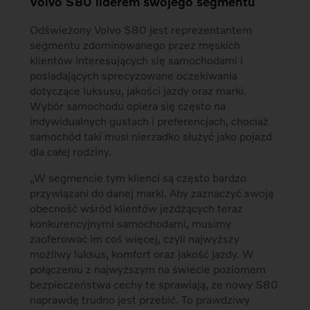
Volvo S80 liderem swojego segmentu
Odświeżony Volvo S80 jest reprezentantem
segmentu zdominowanego przez męskich
klientów interesujących się samochodami i
posiadających sprecyzowane oczekiwania
dotyczące luksusu, jakości jazdy oraz marki.
Wybór samochodu opiera się często na
indywidualnych gustach i preferencjach, chociaż
samochód taki musi nierzadko służyć jako pojazd
dla całej rodziny.
„W segmencie tym klienci są często bardzo
przywiązani do danej marki. Aby zaznaczyć swoją
obecność wśród klientów jeżdżących teraz
konkurencyjnymi samochodami, musimy
zaoferować im coś więcej, czyli najwyższy
możliwy luksus, komfort oraz jakość jazdy. W
połączeniu z najwyższym na świecie poziomem
bezpieczeństwa cechy te sprawiają, że nowy S80
naprawdę trudno jest przebić. To prawdziwy