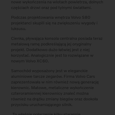
nowe wykończenia na wlotach powietrza, dolnych
częściach drzwi oraz pod tylnymi światłami.
Podczas projektowania wnętrza Volvo S80
projektanci skupili się na zwiększeniu wygody i
luksusu.
Cienka, pływająca konsola centralna posiada teraz
metalową ramę podkreślającą jej oryginalny
projekt. Dodatkowo dużo łatwiej jest z niej
korzystać. Analogicznie jest to rozwiązane w
nowym Volvo XC60.
Samochód wyposażony jest w eleganckie
aluminiowe tarcze zegarów. Firma Volvo Cars
zaprezentowała w nim również nową generację
kierownic. Matowe, metaliczne wykończenie
czteroramiennej kierownicy znaleć można
również na drążku zmiany biegów oraz dookoła
przycisku uruchamiającego silnik.
„To właśnie połączenie kilku starannie