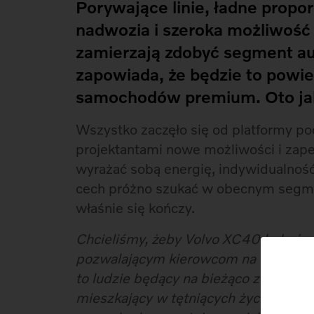
Porywające linie, ładne propo
nadwozia i szeroka możliwość
zamierzają zdobyć segment aut
zapowiada, że będzie to powi
samochodów premium. Oto jak
Wszystko zaczęło się od platformy p
projektantami nowe możliwości i zap
wyrażać sobą energię, indywidualnoś
cech próżno szukać w obecnym segme
właśnie się kończy.
Chcieliśmy, żeby Volvo XC40 było ś
pozwalającym kierowcom na wyrażeni
to ludzie będący na bieżąco z popkult
mieszkający w tętniących życiem dużyc