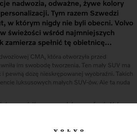
rcje nadwozia, odważne, żywe kolory
 personalizacji. Tym razem Szwedzi
, w którym nigdy nie byli obecni. Volvo
ew świeżości wśród najmniejszych
 zamierza spełnić tę obietnicę…
odwoziowej CMA, która otworzyła przed
ewniła im swobodę tworzenia. Ten mały SUV ma
ć i pewną dozę nieskrępowanej wyobraźni. Takich
ncie luksusowych małych SUV-ów. Ale ta nuda
wieżym, wyjątkowym modelem w ofercie Volvo,
e swojej osobowości. Przyszli użytkownicy XC40
urą, interesujący się modą i designem, zwykle
h miastach. To ludzie, którzy potrzebują