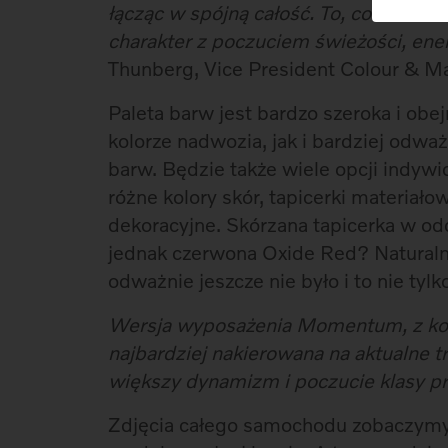
łącząc w spójną całość. To, co udało
charakter z poczuciem świeżości, ener
Thunberg, Vice President Colour & Ma
Paleta barw jest bardzo szeroka i obe
kolorze nadwozia, jak i bardziej od
barw. Będzie także wiele opcji indy
różne kolory skór, tapicerki materia
dekoracyjne. Skórzana tapicerka w 
jednak czerwona Oxide Red? Naturalne
odważnie jeszcze nie było i to nie tylk
Wersja wyposażenia Momentum, z kom
najbardziej nakierowana na aktualne t
większy dynamizm i poczucie klasy 
Zdjęcia całego samochodu zobaczymy 