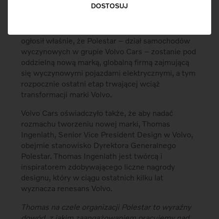
DOSTOSUJ
Volvo Cars, producent samochodów premium,
ogłosił właśnie, że Polestar – dział samochodów
wyczynowych w grupie Volvo Cars – zostanie pod
oddzielną nową marką, globalną firmą zajmującą
się wyczynowymi pojazdami elektrycznymi, a tym
rozpocznie ostatni etap trwającej wciąż
transformacji marki Volvo.
Volvo Cars oświadczyło także, że aby nadać
rozmachu tworzeniu nowej marki, Thomas
Ingenlath, Senior Vice President Design w Volvo,
obejmie stanowisko Dyrektora Generalnego
Polestar. Thomas Ingenlath jest twórcą i
inspiratorem zdobywającego liczne nagrody
designu, który w ciągu ostatnich kilku lat
wyznacza renesans Volvo.
Thomas na czele organizacji Polestar to wyraźny
dowód, z jakim zaangażowaniem pracujemy nad