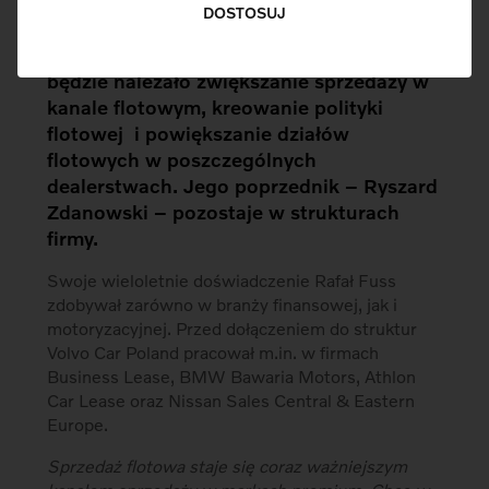
Rafał Fuss objął stanowisko Fleet Sales
DOSTOSUJ
Managera Volvo Car Poland od 1 stycznia
2017 roku.
Do jego głównych zadań
będzie należało zwiększanie sprzedaży w
kanale flotowym, kreowanie polityki
flotowej i powiększanie działów
flotowych w poszczególnych
dealerstwach. Jego poprzednik – Ryszard
Zdanowski – pozostaje w strukturach
firmy.
Swoje wieloletnie doświadczenie Rafał Fuss
zdobywał zarówno w branży finansowej, jak i
motoryzacyjnej. Przed dołączeniem do struktur
Volvo Car Poland pracował m.in. w firmach
Business Lease, BMW Bawaria Motors, Athlon
Car Lease oraz Nissan Sales Central & Eastern
Europe.
Sprzedaż flotowa staje się coraz ważniejszym