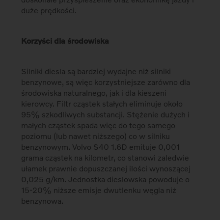
duże prędkości.
Korzyści dla środowiska
Silniki diesla są bardziej wydajne niż silniki
benzynowe, są więc korzystniejsze zarówno dla
środowiska naturalnego, jak i dla kieszeni
kierowcy. Filtr cząstek stałych eliminuje około
95% szkodliwych substancji. Stężenie dużych i
małych cząstek spada więc do tego samego
poziomu (lub nawet niższego) co w silniku
benzynowym. Volvo S40 1.6D emituje 0,001
grama cząstek na kilometr, co stanowi zaledwie
ułamek prawnie dopuszczanej ilości wynoszącej
0,025 g/km. Jednostka dieslowska powoduje o
15-20% niższe emisje dwutlenku węgla niż
benzynowa.