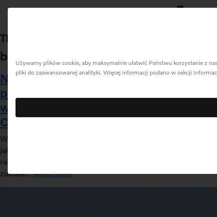
0
Menu
This is my archive
bar
Używamy plików cookie, aby maksymalnie ułatwić Państwu korzystanie z naszej
pliki do zaawansowanej analityki. Więcej informacji podano w sekcji Informa
Nikogo w kabinie nie zamkniesz
przypadkiem – pierwszy na świecie
wewnętrzny system radarowy Volvo
Cars
Wyobraź sobie małe śpiące dziecko. Trudno w ogóle dostrzec,
jak delikatnie się porusza, gdy oddycha. Ale nowa funkcja
radaru wewnętrznego opracowana przez naszych inżynierów
została…
Read More