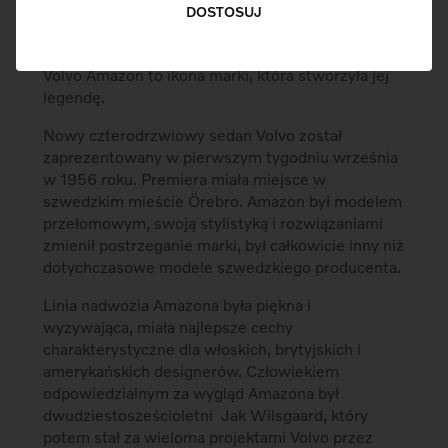
Ponadczasowy model Volvo, Amazon został
DOSTOSUJ
zaprezentowany sześćdziesiąt lat temu. Swoją
nazwę zawdzięcza mitologicznym Amazonkom.
Volvo Amazon to ikona marki, która stworzyła jej
legendę.
Nowy czterodrzwiowy sedan Volvo został
zaprezentowany w pierwszym tygodniu września
w 1956 roku. Premiera miała miejsce w
szwedzkim mieście Örebro. Amazon był modelem
przełomowym, swoją stylistyką i rozwiązaniami
zmienił postrzeganie marki, był całkowicie inny niż
dotychczasowe modele szwedzkiego producenta.
Linia nadwozia Amazona była piękna i
wyzywająca, miała najlepsze cechy
charakterystyczne dla włoskich, brytyjskich i
amerykańskich designerów. Człowiekiem
odpowiedzialnym za wygląd Amazona był
dwudziestosześcioletni Jak Wilsgaard, który
potem stał za wieloma projektami Volvo przez