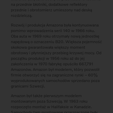
na przednie błotniki, dodatkowe reflektory
przednie i obrotomierz umieszony nad deską
rozdzielczą.
Rozwój i produkcja Amazona była kontynuowana
pomimo wprowadzenia serii 140 w 1966 roku.
Oba auta w 1969 roku otrzymały nową jednostkę
napędową o oznaczeniu B20. Większa pojemność
skokowa gwarantowała większy moment
obrotowy i płynniejszy przebieg krzywej mocy. Od
początku produkcji w 1956 roku aż do jej
zakończenia w 1970 fabrykę opuściło 667,791
Amazonów. Amazon był modelem, który pozwolił
firmie otworzyć się na zagraniczne rynki – 60%
wyprodukowanych samochodów sprzedano poza
granicami Szwecji.
Amazon był także pierwszym modelem
montowanym poza Szwecją. W 1963 roku
rozpoczęto montaż w Halifaksie w Kanadzie.
Samochody tam montowane przeznaczone były