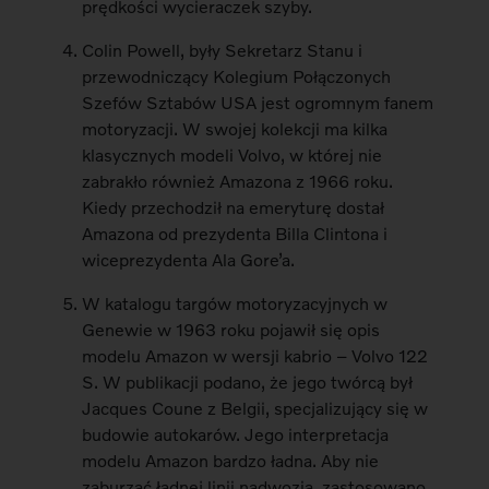
prędkości wycieraczek szyby.
Colin Powell, były Sekretarz Stanu i
przewodniczący Kolegium Połączonych
Szefów Sztabów USA jest ogromnym fanem
motoryzacji. W swojej kolekcji ma kilka
klasycznych modeli Volvo, w której nie
zabrakło również Amazona z 1966 roku.
Kiedy przechodził na emeryturę dostał
Amazona od prezydenta Billa Clintona i
wiceprezydenta Ala Gore’a.
W katalogu targów motoryzacyjnych w
Genewie w 1963 roku pojawił się opis
modelu Amazon w wersji kabrio – Volvo 122
S. W publikacji podano, że jego twórcą był
Jacques Coune z Belgii, specjalizujący się w
budowie autokarów. Jego interpretacja
modelu Amazon bardzo ładna. Aby nie
zaburzać ładnej linii nadwozia, zastosowano