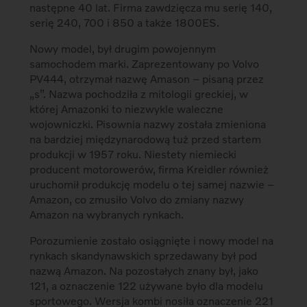
następne 40 lat. Firma zawdzięcza mu serię 140,
serię 240, 700 i 850 a także 1800ES.
Nowy model, był drugim powojennym
samochodem marki. Zaprezentowany po Volvo
PV444, otrzymał nazwę Amason – pisaną przez
„s”. Nazwa pochodziła z mitologii greckiej, w
której Amazonki to niezwykle waleczne
wojowniczki. Pisownia nazwy została zmieniona
na bardziej międzynarodową tuż przed startem
produkcji w 1957 roku. Niestety niemiecki
producent motorowerów, firma Kreidler również
uruchomił produkcję modelu o tej samej nazwie –
Amazon, co zmusiło Volvo do zmiany nazwy
Amazon na wybranych rynkach.
Porozumienie zostało osiągnięte i nowy model na
rynkach skandynawskich sprzedawany był pod
nazwą Amazon. Na pozostałych znany był, jako
121, a oznaczenie 122 używane było dla modelu
sportowego. Wersja kombi nosiła oznaczenie 221