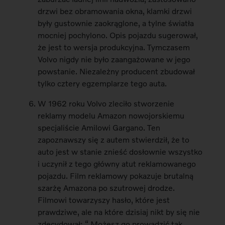
drzwi bez obramowania okna, klamki drzwi
były gustownie zaokrąglone, a tylne światła
mocniej pochylono. Opis pojazdu sugerował,
że jest to wersja produkcyjna. Tymczasem
Volvo nigdy nie było zaangażowane w jego
powstanie. Niezależny producent zbudował
tylko cztery egzemplarze tego auta.
W 1962 roku Volvo zleciło stworzenie
reklamy modelu Amazon nowojorskiemu
specjaliście Amilowi Gargano. Ten
zapoznawszy się z autem stwierdził, że to
auto jest w stanie znieść dosłownie wszystko
i uczynił z tego główny atut reklamowanego
pojazdu. Film reklamowy pokazuje brutalną
szarżę Amazona po szutrowej drodze.
Filmowi towarzyszy hasło, które jest
prawdziwe, ale na które dzisiaj nikt by się nie
zdecydował: “ Możesz go prowadzić tak,