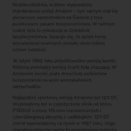
bezpieczeństwa, w które wyposażony
standardowo został Amazon – tym samym stał się
pierwszym samochodem na Świecie z trzy-
punktowymi pasami bezpieczeństwa. W tamtym
czasie była to rewolucja w dziedzinie
bezpieczeństwa. Szacuje się, że dzięki temu
wynalazkowi ocalonych zostało około milion
istnień ludzkich.
W lutym 1962 roku przedstawiono wersję kombi.
Różnica pomiędzy werjsą Duett była znacząca. W
Amazonie kombi, piąte drzwi były podzielone
horyzontalnie na wzór amerykańskich
samochodów.
Najbardziej sportową wersją Amazona był 123 GT.
Wyposażony był w zapożyczony silnik od Volvo
P1800S o mocy 115 koni mechanicznych i
czterobiegową skrzynię z nadbiegiem. 123 GT
został wprowadzony na rynek w 1967 roku. Jego
charakterystyczne cechy to przeniesione lusterka