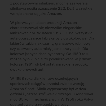
z podstawowym silnikiem, mocniejsza wersja
silnikowa nosiła oznaczenie 222. Dziś wszystkie
wersje znane są, jako Amazon.
W pierwszych latach produkcji Amazon
charakteryzował się niezwylke eleganckim
lakierowaniem. W latach 1957 – 1959 wszystkie
auta opuszczające fabrykę były dwukolorowe. Dla
lakierów takich jak czarny, granatowy, rubinowy
czy czerwony auta miały jasno szary dach. Dla
kolorów jasnych dach był czarny. Od 1959 roku
można było kupić auto polakierowane w jednym
kolorze. 1961 rok był ostatnim rokiem produkcji
dwukolorowych aut.
W 1958 roku dla klientów oczekujących
sportowych osiągów przedstawiono wersję
Amazon Sport. Silnik wyposażony był w dwa
gaźniki i „ostrzejszy” wałek rozrządu. Generował
moc 85 koni mechanicznych. W 1959 roku Volvo
opatentowało trzy-punktowe pasy