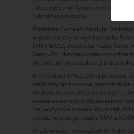
odnoszący triumfy na całym świecie: 
hybrid tego modelu.
Platforma Compact Modular Architect
w pełni elektrycznego fastbacka Pole
LYNK & CO, siostrzaną markę Volvo, k
Geely. Od obecnego roku wszystkie tr
wytwórczej w zarządzanej przez Volvo
Architektura SPA2, której premiera na
platformy opracowanej samodzielnie p
Wejdzie do produkcji na początku przy
zaawansowanych platform samochodowy
niej wszystkie modele Volvo serii 9
będzie kolejna generacja SUV-a XC90
W pierwszych miesiącach br. Volvo Ca