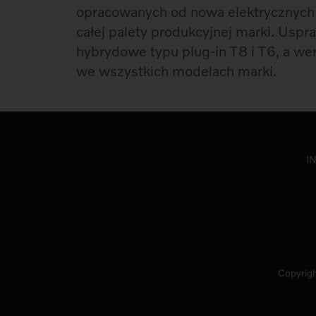
opracowanych od nowa elektrycznych 
całej palety produkcyjnej marki. Usp
hybrydowe typu plug-in T8 i T6, a wer
we wszystkich modelach marki.
I
Copyrigh