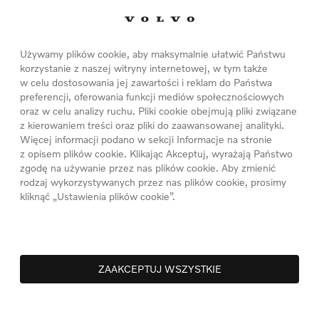
G Chem pokazują, w jaki sposób zrealizujemy
ski LG Chem to renomowani wytwórcy
Używamy plików cookie, aby maksymalnie ułatwić Państwu
korzystanie z naszej witryny internetowej, w tym także
ą sukcesów historię dostaw akumulatorów litowo-
w celu dostosowania jej zawartości i reklam do Państwa
motoryzacyjnego. Spełniają one wyśrubowane
preferencji, oferowania funkcji mediów społecznościowych
oraz w celu analizy ruchu. Pliki cookie obejmują pliki związane
technologii, odpowiedzialnych łańcuchów dosta
z kierowaniem treści oraz pliki do zaawansowanej analityki.
ch. W Chinach dostawa akumulatorów
Więcej informacji podano w sekcji Informacje na stronie
amach wielkiej Grupy Geely.
z opisem plików cookie. Klikając Akceptuj, wyrażają Państwo
zgodę na używanie przez nas plików cookie. Aby zmienić
rodzaj wykorzystywanych przez nas plików cookie, prosimy
bezpieczają nam dostawy akumulatorów na
kliknąć „Ustawienia plików cookie”.
na Buchhauser, senior vice president w Volvo
nych w każdym regionie, zapewniamy sobie
 na przyszłość.
ZAAKCEPTUJ WSZYSTKIE
rów Volvo Cars jest właśnie budowana w fabryce
 oddana pod koniec roku, a pierwszym w pełni
odukowanym w Gandawie będzie mały SUV