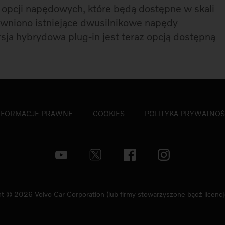
opcji napędowych, które będą dostępne w skali
rawniono istniejące dwusilnikowe napędy
sja hybrydowa plug-in jest teraz opcją dostępną
NFORMACJE PRAWNE
COOKIES
POLITYKA PRYWATNOŚ
t © 2026 Volvo Car Corporation (lub firmy stowarzyszone bądź licenc