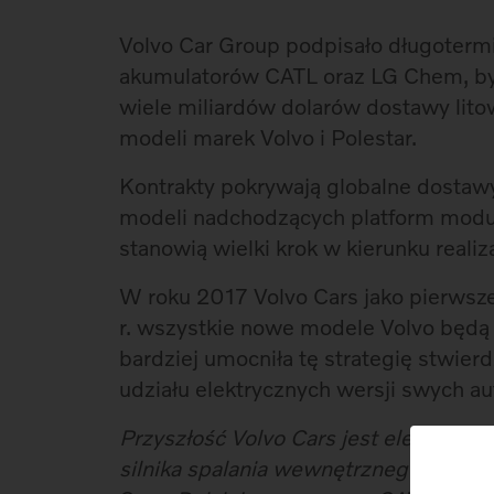
Volvo Car Group podpisało długoter
akumulatorów CATL oraz LG Chem, by
wiele miliardów dolarów dostawy lit
modeli marek Volvo i Polestar.
Kontrakty pokrywają globalne dosta
modeli nadchodzących platform modul
stanowią wielki krok w kierunku realiza
W roku 2017 Volvo Cars jako pierwsz
r. wszystkie nowe modele Volvo będą 
bardziej umocniła tę strategię stwie
udziału elektrycznych wersji swych au
Przyszłość Volvo Cars jest elektryczn
silnika spalania wewnętrznego
– powi