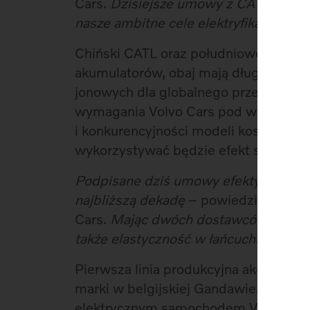
Cars.
Dzisiejsze umowy z CATL oraz L
nasze ambitne cele elektryfikacyjne.
Chiński CATL oraz południowokoreań
akumulatorów, obaj mają długą i pełn
jonowych dla globalnego przemysłu 
wymagania Volvo Cars pod względem 
i konkurencyjności modeli kosztowy
wykorzystywać będzie efekt skali w r
Podpisane dziś umowy efektywnie za
najbliższą dekadę
– powiedziała Marti
Cars.
Mając dwóch dostawców dostęp
także elastyczność w łańcuchu dostaw
Pierwsza linia produkcyjna akumulato
marki w belgijskiej Gandawie. Będzie
elektrycznym samochodem Volvo pr