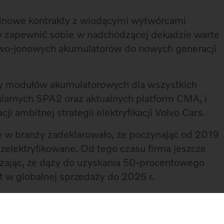
minowe kontrakty z wiodącymi wytwórcami
 zapewnić sobie w nadchodzącej dekadzie warte
owo-jonowych akumulatorów do nowych generacji
wy modułów akumulatorowych dla wszystkich
arnych SPA2 oraz aktualnych platform CMA, i
cji ambitnej strategii elektryfikacji Volvo Cars.
e w branży zadeklarowało, że poczynając od 2019
zelektryfikowane. Od tego czasu firma jeszcze
rdzając, że dąży do uzyskania 50-procentowego
t w globalnej sprzedaży do 2025 r.
a i jesteśmy zdeterminowani do przejścia poza erę
edział Håkan Samuelsson, prezes i CEO Volvo