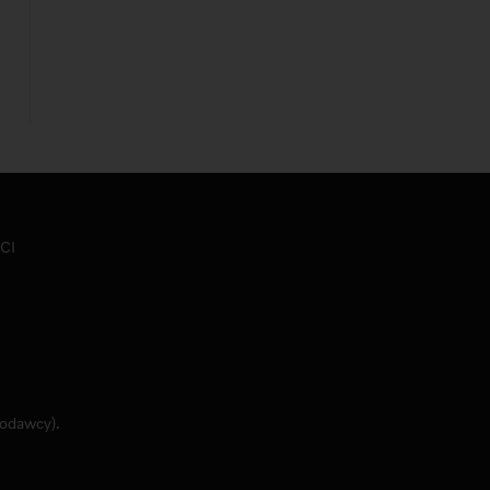
CI
jodawcy).