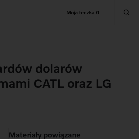
Moja teczka
0
iardów dolarów
rmami CATL oraz LG
Materiały powiązane