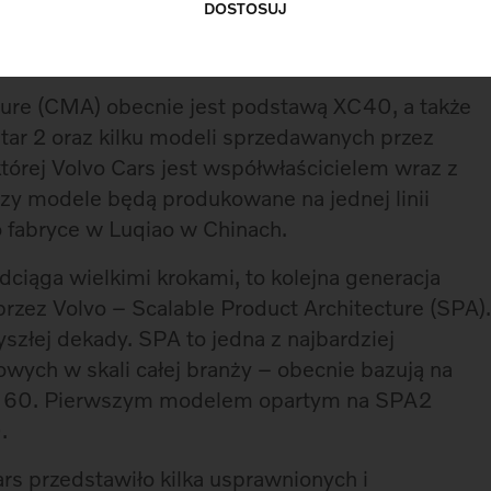
DOSTOSUJ
XC40. Już dziś wytwarzane są tam wersji plug-in
ure (CMA) obecnie jest podstawą XC40, a także
star 2 oraz kilku modeli sprzedawanych przez
tórej Volvo Cars jest współwłaścicielem wraz z
zy modele będą produkowane na jednej linii
 fabryce w Luqiao w Chinach.
dciąga wielkimi krokami, to kolejna generacja
rzez Volvo – Scalable Product Architecture (SPA)
szłej dekady. SPA to jedna z najbardziej
ch w skali całej branży – obecnie bazują na
0 i 60. Pierwszym modelem opartym na SPA2
.
rs przedstawiło kilka usprawnionych i