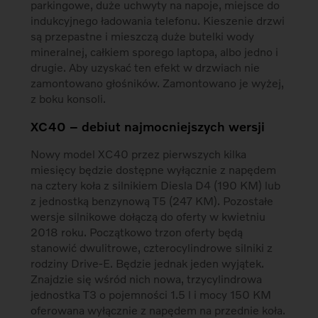
parkingowe, duże uchwyty na napoje, miejsce do
indukcyjnego ładowania telefonu. Kieszenie drzwi
są przepastne i mieszczą duże butelki wody
mineralnej, całkiem sporego laptopa, albo jedno i
drugie. Aby uzyskać ten efekt w drzwiach nie
zamontowano głośników. Zamontowano je wyżej,
z boku konsoli.
XC40 – debiut najmocniejszych wersji
Nowy model XC40 przez pierwszych kilka
miesięcy będzie dostępne wyłącznie z napędem
na cztery koła z silnikiem Diesla D4 (190 KM) lub
z jednostką benzynową T5 (247 KM). Pozostałe
wersje silnikowe dołączą do oferty w kwietniu
2018 roku. Początkowo trzon oferty będą
stanowić dwulitrowe, czterocylindrowe silniki z
rodziny Drive-E. Będzie jednak jeden wyjątek.
Znajdzie się wśród nich nowa, trzycylindrowa
jednostka T3 o pojemności 1.5 l i mocy 150 KM
oferowana wyłącznie z napędem na przednie koła.