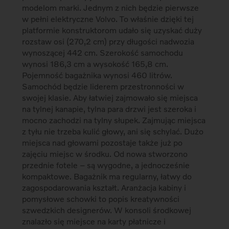
modelom marki. Jednym z nich będzie pierwsze
w pełni elektryczne Volvo. To właśnie dzięki tej
platformie konstruktorom udało się uzyskać duży
rozstaw osi (270,2 cm) przy długości nadwozia
wynoszącej 442 cm. Szerokość samochodu
wynosi 186,3 cm a wysokość 165,8 cm.
Pojemność bagażnika wynosi 460 litrów.
Samochód będzie liderem przestronności w
swojej klasie. Aby łatwiej zajmowało się miejsca
na tylnej kanapie, tylna para drzwi jest szeroka i
mocno zachodzi na tylny słupek. Zajmując miejsca
z tyłu nie trzeba kulić głowy, ani się schylać. Dużo
miejsca nad głowami pozostaje także już po
zajęciu miejsc w środku. Od nowa stworzono
przednie fotele – są wygodne, a jednocześnie
kompaktowe. Bagażnik ma regularny, łatwy do
zagospodarowania kształt. Aranżacja kabiny i
pomysłowe schowki to popis kreatywności
szwedzkich designerów. W konsoli środkowej
znalazło się miejsce na karty płatnicze i