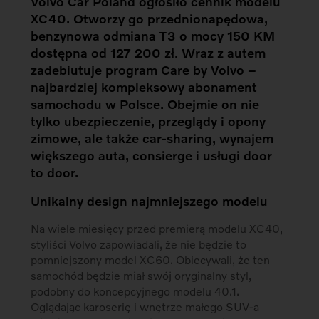
Volvo Car Poland ogłosiło cennik modelu
XC40. Otworzy go przednionapędowa,
benzynowa odmiana T3 o mocy 150 KM
dostępna od 127 200 zł. Wraz z autem
zadebiutuje program Care by Volvo –
najbardziej kompleksowy abonament
samochodu w Polsce. Obejmie on nie
tylko ubezpieczenie, przeglądy i opony
zimowe, ale także car-sharing, wynajem
większego auta, consierge i usługi door
to door.
Unikalny design najmniejszego modelu
Na wiele miesięcy przed premierą modelu XC40,
styliści Volvo zapowiadali, że nie będzie to
pomniejszony model XC60. Obiecywali, że ten
samochód będzie miał swój oryginalny styl,
podobny do koncepcyjnego modelu 40.1.
Oglądając karoserię i wnętrze małego SUV-a