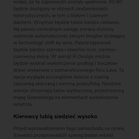
widać, że te zapowiedzi zostały spełnione. XC40
będzie dostępny w różnych zestawieniach
kolorystycznych, w tym z białym i czarnym
dachem. Wnętrze będzie także bardzo ciekawe.
Na panelu centralnym uwagę zwraca stylowy
wybierak automatycznej skrzyni biegów działający
w technologii shift by wire. Paleta tapicerek
będzie bardzo szeroka i obejmie m.in. ciemno-
czerwoną skórę. W wersji R-Design można
będzie wybrać wykończenie podłogi i boczków
drzwi wykonane z pomarańczowego filcu Lava. Ta
opcja wygląda szczególnie dobrze z czarną
tapicerką skórzaną i ciemną podsufitką. Niektóre
wersje otrzymają także wytłoczoną, przestrzenną
mapę Goeteborga na elementach wykończenia
wnętrza.
Kierowcy lubią siedzieć wysoko
Przed wprowadzeniem tego samochodu na rynek,
Szwedzi przeprowadzili szereg badań wśród