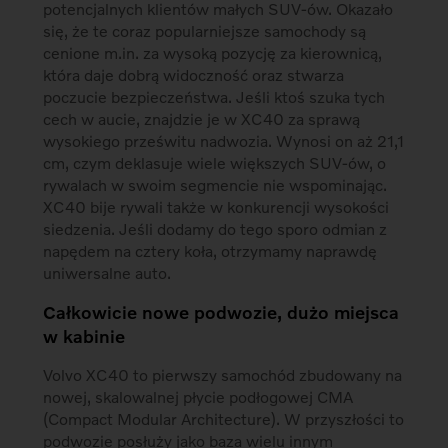
potencjalnych klientów małych SUV-ów. Okazało
się, że te coraz popularniejsze samochody są
cenione m.in. za wysoką pozycję za kierownicą,
która daje dobrą widoczność oraz stwarza
poczucie bezpieczeństwa. Jeśli ktoś szuka tych
cech w aucie, znajdzie je w XC40 za sprawą
wysokiego prześwitu nadwozia. Wynosi on aż 21,1
cm, czym deklasuje wiele większych SUV-ów, o
rywalach w swoim segmencie nie wspominając.
XC40 bije rywali także w konkurencji wysokości
siedzenia. Jeśli dodamy do tego sporo odmian z
napędem na cztery koła, otrzymamy naprawdę
uniwersalne auto.
Całkowicie nowe podwozie, dużo miejsca
w kabinie
Volvo XC40 to pierwszy samochód zbudowany na
nowej, skalowalnej płycie podłogowej CMA
(Compact Modular Architecture). W przyszłości to
podwozie posłuży jako baza wielu innym