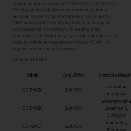
Ofertę uzupełni odmiana T4 197 KM i D3 150 KM.
Później oferta układów napędowych zostanie
jeszcze rozszerzona. Początkowo najmniejszy
SUV Volvo będzie dostępny w trzech wersjach
wyposażenia: Momentum, R-Desing oraz
Inscription. Od kwietnia przyszłego roku do oferty
dołączy odmiana nazwana po prostu XC40 – z
wyposażeniem podstawowym.
SILNIKI DIESLA
Silnik
(poj./KM)
Skrzynia bieg
manualna
*
D3 FWD
2.0/150
6 biegów
automatyczna
*
D3 FWD
2.0/150
Geartronic,
6 biegów
manualna,
*
D3 AWD
2.0/150
6 biegów