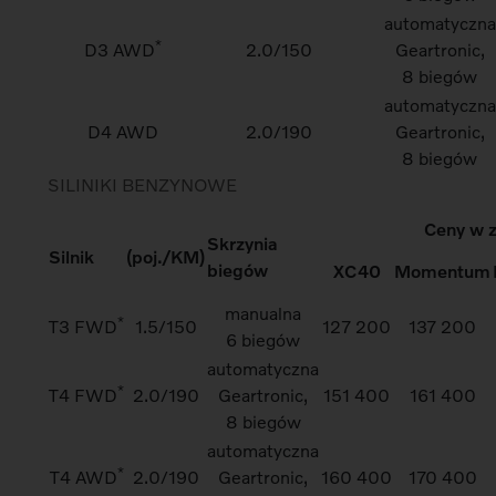
automatyczna
*
D3 AWD
2.0/150
Geartronic,
8 biegów
automatyczna
D4 AWD
2.0/190
Geartronic,
8 biegów
SILINIKI BENZYNOWE
Ceny w z
Skrzynia
Silnik
(poj./KM)
biegów
XC40
Momentum
manualna
*
T3 FWD
1.5/150
127 200
137 200
6 biegów
automatyczna
*
T4 FWD
2.0/190
Geartronic,
151 400
161 400
8 biegów
automatyczna
*
T4 AWD
2.0/190
Geartronic,
160 400
170 400