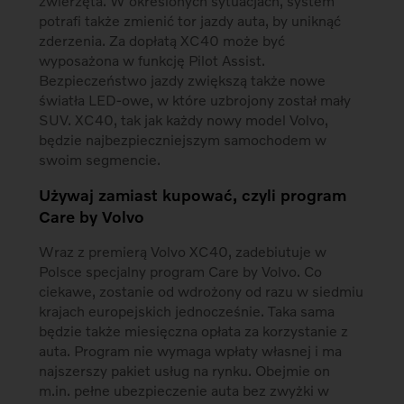
zwierzęta. W określonych sytuacjach, system
potrafi także zmienić tor jazdy auta, by uniknąć
zderzenia. Za dopłatą XC40 może być
wyposażona w funkcję Pilot Assist.
Bezpieczeństwo jazdy zwiększą także nowe
światła LED-owe, w które uzbrojony został mały
SUV. XC40, tak jak każdy nowy model Volvo,
będzie najbezpieczniejszym samochodem w
swoim segmencie.
Używaj zamiast kupować, czyli program
Care by Volvo
Wraz z premierą Volvo XC40, zadebiutuje w
Polsce specjalny program Care by Volvo. Co
ciekawe, zostanie od wdrożony od razu w siedmiu
krajach europejskich jednocześnie. Taka sama
będzie także miesięczna opłata za korzystanie z
auta. Program nie wymaga wpłaty własnej i ma
najszerszy pakiet usług na rynku. Obejmie on
m.in. pełne ubezpieczenie auta bez zwyżki w