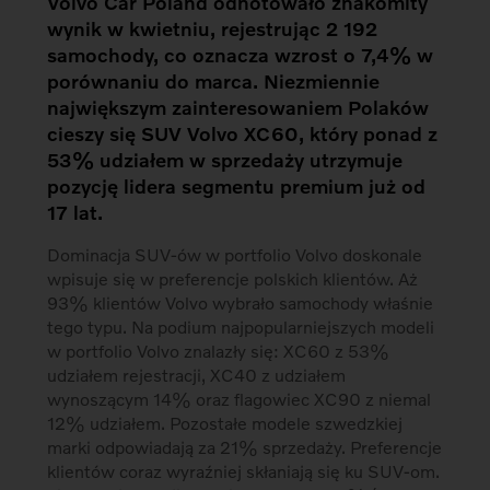
Volvo Car Poland odnotowało znakomity
wynik w kwietniu, rejestrując 2 192
samochody, co oznacza wzrost o 7,4% w
porównaniu do marca. Niezmiennie
największym zainteresowaniem Polaków
cieszy się SUV Volvo XC60, który ponad z
53% udziałem w sprzedaży utrzymuje
pozycję lidera segmentu premium już od
17 lat.
Dominacja SUV-ów w portfolio Volvo doskonale
wpisuje się w preferencje polskich klientów. Aż
93% klientów Volvo wybrało samochody właśnie
tego typu. Na podium najpopularniejszych modeli
w portfolio Volvo znalazły się: XC60 z 53%
udziałem rejestracji, XC40 z udziałem
wynoszącym 14% oraz flagowiec XC90 z niemal
12% udziałem. Pozostałe modele szwedzkiej
marki odpowiadają za 21% sprzedaży. Preferencje
klientów coraz wyraźniej skłaniają się ku SUV-om.