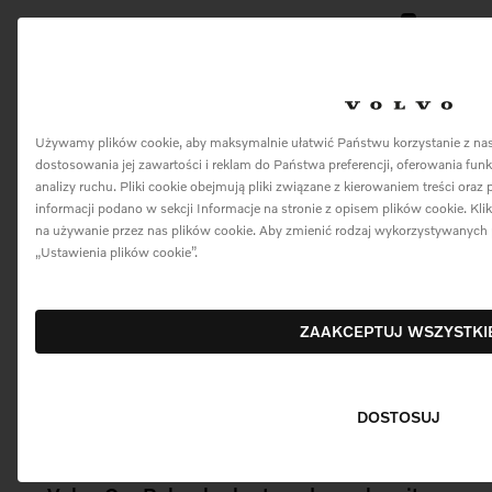
0
Menu
Volvo Car Poland z ponad
Używamy plików cookie, aby maksymalnie ułatwić Państwu korzystanie z nasz
dostosowania jej zawartości i reklam do Państwa preferencji, oferowania fu
7% wzrostem rejestracji w
analizy ruchu. Pliki cookie obejmują pliki związane z kierowaniem treści oraz 
kwietniu 2025 roku
informacji podano w sekcji Informacje na stronie z opisem plików cookie. Kl
na używanie przez nas plików cookie. Aby zmienić rodzaj wykorzystywanych p
„Ustawienia plików cookie”.
ZAAKCEPTUJ WSZYSTKI
9 maja 2025
Pobierz Materiały
DOSTOSUJ