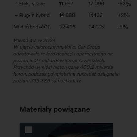
– Elektryczne
11 697
17 090
-32%
– Plug-in hybrid
14 688
14433
+2%
Mild hybrids/ICE
32 496
34 315
-5%
Volvo Cars w 2024
W ujęciu całorocznym, Volvo Car Group
odnotowało rekord dochodu operacyjnego na
poziomie 27 miliardów koron szwedzkich.
Przychód wyniósł historyczne 400.2 miliarda
koron, podczas gdy globalna sprzedaż osiągnęła
poziom 763 389 samochodów.
Materiały powiązane