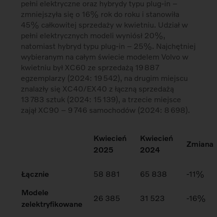
pełni elektryczne oraz hybrydy typu plug-in –
zmniejszyła się o 16% rok do roku i stanowiła
45% całkowitej sprzedaży w kwietniu. Udział w
pełni elektrycznych modeli wyniósł 20%,
natomiast hybryd typu plug-in – 25%. Najchętniej
wybieranym na całym świecie modelem Volvo w
kwietniu był XC60 ze sprzedażą 19 887
egzemplarzy (2024: 19 542), na drugim miejscu
znalazły się XC40/EX40 z łączną sprzedażą
13 783 sztuk (2024: 15 139), a trzecie miejsce
zajął XC90 – 9 746 samochodów (2024: 8 698).
Kwiecień
Kwiecień
Zmiana
2025
2024
Łącznie
58 881
65 838
-11%
Modele
26 385
31 523
-16%
zelektryfikowane