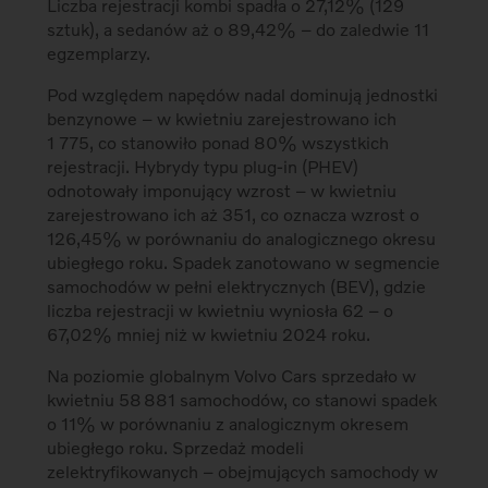
Liczba rejestracji kombi spadła o 27,12% (129
sztuk), a sedanów aż o 89,42% – do zaledwie 11
egzemplarzy.
Pod względem napędów nadal dominują jednostki
benzynowe – w kwietniu zarejestrowano ich
1 775, co stanowiło ponad 80% wszystkich
rejestracji. Hybrydy typu plug-in (PHEV)
odnotowały imponujący wzrost – w kwietniu
zarejestrowano ich aż 351, co oznacza wzrost o
126,45% w porównaniu do analogicznego okresu
ubiegłego roku. Spadek zanotowano w segmencie
samochodów w pełni elektrycznych (BEV), gdzie
liczba rejestracji w kwietniu wyniosła 62 – o
67,02% mniej niż w kwietniu 2024 roku.
Na poziomie globalnym Volvo Cars sprzedało w
kwietniu 58 881 samochodów, co stanowi spadek
o 11% w porównaniu z analogicznym okresem
ubiegłego roku. Sprzedaż modeli
zelektryfikowanych – obejmujących samochody w