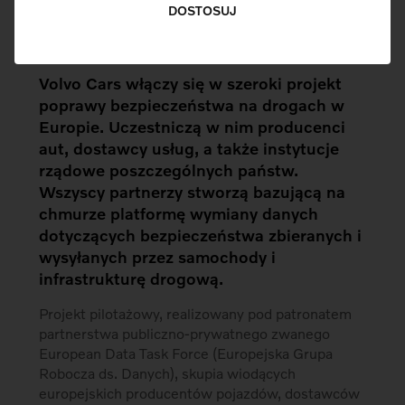
DOSTOSUJ
Pobierz Materiały
Volvo Cars włączy się w szeroki projekt
poprawy bezpieczeństwa na drogach w
Europie. Uczestniczą w nim producenci
aut, dostawcy usług, a także instytucje
rządowe poszczególnych państw.
Wszyscy partnerzy stworzą bazującą na
chmurze platformę wymiany danych
dotyczących bezpieczeństwa zbieranych i
wysyłanych przez samochody i
infrastrukturę drogową.
Projekt pilotażowy, realizowany pod patronatem
partnerstwa publiczno-prywatnego zwanego
European Data Task Force (Europejska Grupa
Robocza ds. Danych), skupia wiodących
europejskich producentów pojazdów, dostawców