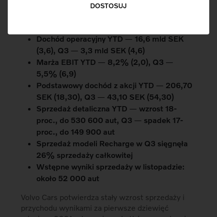
DOSTOSUJ
Przychód YTD
―
202 mld SEK (177,5), Q3
―
60,8 mld SEK (65,8)
Dochód operacyjny YTD
―
16,6 mld SEK
(3,6), Q3
―
3,3 mld SEK (4,6)
Marża EBIT YTD
―
8,2% (2,0), Q3
―
5,5% (6,9)
Podstawowy dochód z akcji YTD
―
206,70
SEK (18,30), Q3
―
43,10 SEK (54,30)
Sprzedaż detaliczna YTD
―
wzrost 18-
proc., do 530 600 aut, Q3
―
spadek 17-
proc., do 149 900 aut
Sprzedaż modeli Recharge w Q3 sięgnęła
26% sprzedaży całkowitej
Wstępne wyniki sprzedaży w listopadzie:
około 52 000 aut
Volvo Cars potwierdza stały wzrost sprzedaży i
przychodu wynikami za pierwsze dziewięć