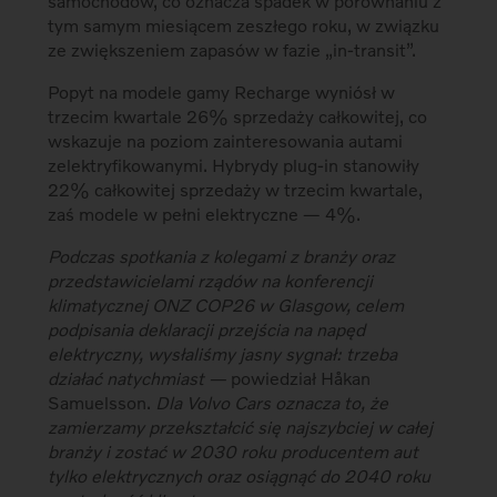
samochodów, co oznacza spadek w porównaniu z
tym samym miesiącem zeszłego roku, w związku
ze zwiększeniem zapasów w fazie „in-transit”.
Popyt na modele gamy Recharge wyniósł w
trzecim kwartale 26% sprzedaży całkowitej, co
wskazuje na poziom zainteresowania autami
zelektryfikowanymi. Hybrydy plug-in stanowiły
22% całkowitej sprzedaży w trzecim kwartale,
zaś modele w pełni elektryczne ― 4%.
Podczas spotkania z kolegami z branży oraz
przedstawicielami rządów na konferencji
klimatycznej ONZ COP26 w Glasgow, celem
podpisania deklaracji przejścia na napęd
elektryczny, wysłaliśmy jasny sygnał: trzeba
działać natychmiast
―
powiedział Håkan
Samuelsson.
Dla Volvo Cars oznacza to, że
zamierzamy przekształcić się najszybciej w całej
branży i zostać w 2030 roku producentem aut
tylko elektrycznych oraz osiągnąć do 2040 roku