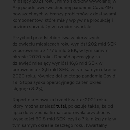
miesięcy 2021 roku , mimo skutków wywołanej w
Azji południowo-wschodniej pandemii Covid-19 i
powszechnych w branży problemów z dostawami
komponentów, które miały wpływ na produkcję i
poziom sprzedaży w trzecim kwartale.
Przychód przedsiębiorstwa w pierwszych
dziewięciu miesiącach roku wyniósł 202 mld SEK
w porównaniu z 177,5 mld SEK, w tym samym
okresie 2020 roku. Dochód operacyjny za
dziewięć miesięcy wyniósł 16,6 mld SEK w
porównaniu z 3,6 mld SEK, w tym samym okresie
2020 roku, również dotkniętego pandemią Covid-
19. Stopa zysku operacyjnego za ten okres
sięgnęła 8,2%.
Raport okresowy za trzeci kwartał 2021 roku,
który można znaleźć
tutaj
, pokazuje także, że od
lipca do września firma zanotowała przychód w
wysokości 60,8 mld SEK, czyli o 7% niższy niż w
tym samym okresie zeszłego roku. Kwartalny