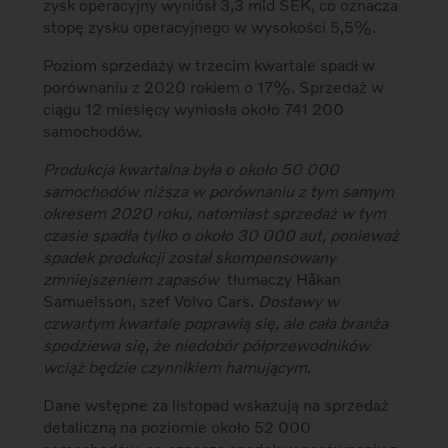
zysk operacyjny wyniósł 3,3 mld SEK, co oznacza
stopę zysku operacyjnego w wysokości 5,5%.
Poziom sprzedaży w trzecim kwartale spadł w
porównaniu z 2020 rokiem o 17%. Sprzedaż w
ciągu 12 miesięcy wyniosła około 741 200
samochodów.
Produkcja kwartalna była o około 50 000
samochodów niższa w porównaniu z tym samym
okresem 2020 roku, natomiast sprzedaż w tym
czasie spadła tylko o około 30 000 aut, ponieważ
spadek produkcji został skompensowany
zmniejszeniem zapasów
­ tłumaczy Håkan
Samuelsson, szef Volvo Cars.
Dostawy w
czwartym kwartale poprawią się, ale cała branża
spodziewa się, że niedobór półprzewodników
wciąż będzie czynnikiem hamującym
.
Dane wstępne za listopad wskazują na sprzedaż
detaliczną na poziomie około 52 000