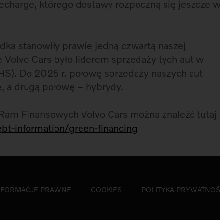
charge, którego dostawy rozpoczną się jeszcze 
dka stanowiły prawie jedną czwartą naszej
e Volvo Cars było liderem sprzedaży tych aut w
S). Do 2025 r. połowę sprzedaży naszych aut
e, a drugą połowę – hybrydy.
 Ram Finansowych Volvo Cars można znaleźć tutaj
ebt-information/green-financing
NFORMACJE PRAWNE
COOKIES
POLITYKA PRYWATNOŚ