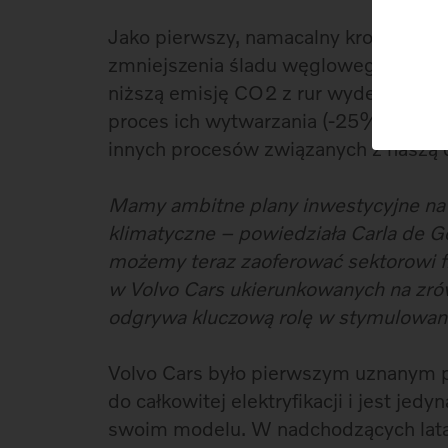
Jako pierwszy, namacalny krok w kier
zmniejszenia śladu węglowego o 40% 
niższą emisję CO2 z rur wydechowych
proces ich wytwarzania (-25%), logis
innych procesów związanych z naszą d
Mamy ambitne plany inwestycyjne na n
klimatyczne – powiedziała Carla de Ge
możemy teraz zaoferować sektorowi 
w Volvo Cars ukierunkowanych na zr
odgrywa kluczową rolę w stymulowan
Volvo Cars było pierwszym uznanym 
do całkowitej elektryfikacji i jest je
swoim modelu. W nadchodzących lata