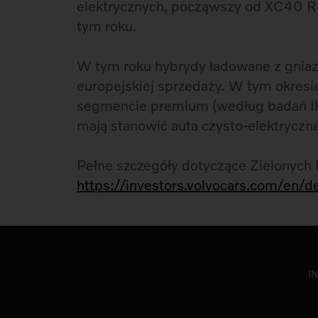
elektrycznych, począwszy od XC40 Re
tym roku.
W tym roku hybrydy ładowane z gniaz
europejskiej sprzedaży. W tym okresi
segmencie premium (według badań IH
mają stanowić auta czysto-elektryczn
Pełne szczegóły dotyczące Zielonych
https://investors.volvocars.com/en/d
I