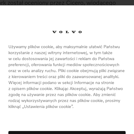
rk został oceniony przez Cicero, wiodącego
adaniach ocen ram inwestycji w zielone obligacje,
– Dark Green.
bitnych planów klimatycznych w branży
muelsson, prezes firmy.
Nasz fundusz Green
Używamy plików cookie, aby maksymalnie ułatwić Państwu
m uczestniczyć w przekształcaniu Volvo Cars w
korzystanie z naszej witryny internetowej, w tym także
w celu dostosowania jej zawartości i reklam do Państwa
ch.
preferencji, oferowania funkcji mediów społecznościowych
oraz w celu analizy ruchu. Pliki cookie obejmują pliki związane
z kierowaniem treści oraz pliki do zaawansowanej analityki.
o kompleksowy plan klimatyczny, który dotyczy
Więcej informacji podano w sekcji Informacje na stronie
 swoich działaniach i produktach, ponieważ stara
z opisem plików cookie. Klikając Akceptuj, wyrażają Państwo
 do 2040 r.
zgodę na używanie przez nas plików cookie. Aby zmienić
rodzaj wykorzystywanych przez nas plików cookie, prosimy
kliknąć „Ustawienia plików cookie”.
anieczyszczeń z rury wydechowej poprzez
ież emisją dwutlenku węgla w procesie produkcji,
ling i ponowne wykorzystanie materiałów.