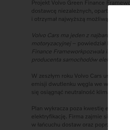
Projekt Volvo Green Finance Framewo
dostawcę niezależnych, opartych na b
i otrzymał najwyższą możliwą ocenę 
Volvo Cars ma jeden z najbardziej am
motoryzacyjnej
– powiedział Håkan Sa
Finance Framework
pozwala inwestoro
producenta samochodów elektryczny
W zeszłym roku Volvo Cars uruchomił
emisji dwutlenku węgla we wszystkich
się osiągnąć neutralność klimatyczną
Plan wykracza poza kwestię emisji z
elektryfikację. Firma zajmie się równ
w łańcuchu dostaw oraz poprzez recyk