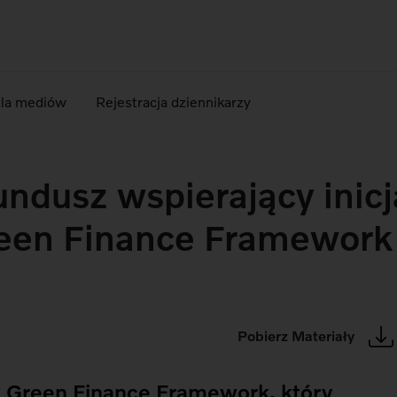
dla mediów
Rejestracja dziennikarzy
undusz wspierający inic
een Finance Framework
Pobierz Materiały
z Green Finance Framework, który