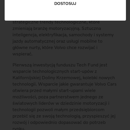
DOSTOSUJ
Volvo Cars Tech Fund, bo taką nazwę nosi nowy
fundusz, ma za zadanie inwestować w
strategiczne trendy technologiczne, które
zmieniają branżę motoryzacyjną. Sztuczna
inteligencja, elektryfikacja, samochody i systemy
jazdy automatycznej oraz usługi mobilne to
główne nurty, które Volvo chce rozwijać i
wspierać.
Pierwszą inwestycją funduszu Tech Fund jest
wsparcie technologicznych start-upów z
Kalifornijskiej Doliny Krzemowej, kolebki nowych
technologii. Wsparcie jakie gwarantuje Volvo Cars
otwiera przed małymi start-upami wiele
możliwości, poza partnerstwem jednego ze
światowych liderów w dziedzinie motoryzacji i
technologii pozwoli małym przedsiębiorcom
przebić się ze swoją technologią, przyspieszyć jej
rozwój i odpowiednio dopasować do potrzeb
rynku.