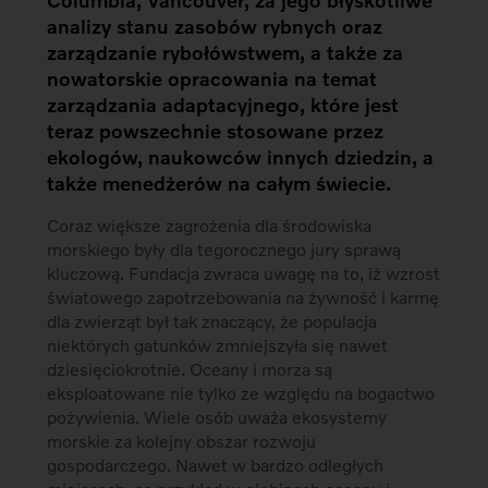
Columbia, Vancouver, za jego błyskotliwe
analizy stanu zasobów rybnych oraz
zarządzanie rybołówstwem, a także za
nowatorskie opracowania na temat
zarządzania adaptacyjnego, które jest
teraz powszechnie stosowane przez
ekologów, naukowców innych dziedzin, a
także menedżerów na całym świecie.
Coraz większe zagrożenia dla środowiska
morskiego były dla tegorocznego jury sprawą
kluczową. Fundacja zwraca uwagę na to, iż wzrost
światowego zapotrzebowania na żywność i karmę
dla zwierząt był tak znaczący, że populacja
niektórych gatunków zmniejszyła się nawet
dziesięciokrotnie. Oceany i morza są
eksploatowane nie tylko ze względu na bogactwo
pożywienia. Wiele osób uważa ekosystemy
morskie za kolejny obszar rozwoju
gospodarczego. Nawet w bardzo odległych