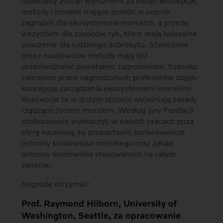
naukowcy zostali wyróżnieni za swoje koncepcje,
metody i modele mające pomóc w ocenie
zagrożeń dla ekosystemów morskich, a przede
wszystkim dla zasobów ryb, które mają kolosalne
znaczenie dla ludzkiego dobrobytu. Stworzone
przez naukowców metody mają też
przeciwdziałać powstałym zagrożeniom. Szeroko
zakrojone prace nagrodzonych profesorów objęły
koncepcje zarządzania ekosystemami morskimi.
Koncepcje te w dużym stopniu wyjaśniają zasady
rządzące życiem morskim. Według jury Fundacji
profesorowie wykroczyli w swoich pracach poza
sferę naukową, by przedstawić konsekwencje
ochrony środowiska morskiego oraz zasad
ochrony środowiska stosowanych na całym
świecie.
Nagrodę otrzymali:
Prof. Raymond Hilborn, University of
Washington, Seattle, za opracowanie