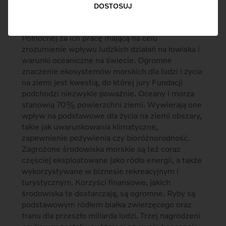
DOSTOSUJ
Volvo Environment Prize Foundation 2006
nagrodziło trzech naukowców z Ameryki
Północnej za ich pracę mającą na celu
zrozumienie wpływu ludzkich działań na łowiska i
warunki oceaniczne na świecie. Ogromne
znaczenie ekosystemów morskich dla ludzi i życia
na ziemi jest kwestią, do której jury Fundacji
podchodzi niezwykle poważnie. Oceany i morza
stanowią 70% powierzchni ziemi. Wywierają one
wpływ na podstawowe dla życia na ziemi obszary,
takie jak uwarunkowania klimatyczne,
zapewnienie pożywienia czy bioróżnorodność.
Zagrożone środowiska morskie są też coraz
częściej eksploatowane jako ródła energii, a także
wykorzystywane w biznesie rekreacyjnym i
turystycznym. Korzyści finansowe, jakich
środowiska te dostarczają, są ogromne. Ryby są
podstawowym ródłem białka zwierzęcego oraz
tranu dla przeszło miliarda ludzi. Trzej nagrodzeni