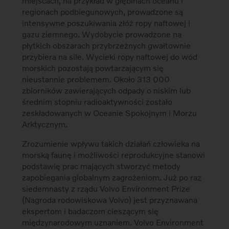
miejscach, na przykład w głębinach oceanu i
regionach podbiegunowych, prowadzone są
intensywne poszukiwania złóż ropy naftowej i
gazu ziemnego. Wydobycie prowadzone na
płytkich obszarach przybrzeżnych gwałtownie
przybiera na sile. Wycieki ropy naftowej do wód
morskich pozostają powtarzającym się
nieustannie problemem. Około 313 000
zbiorników zawierających odpady o niskim lub
średnim stopniu radioaktywności zostało
zeskładowanych w Oceanie Spokojnym i Morzu
Arktycznym.
Zrozumienie wpływu takich działań człowieka na
morską faunę i możliwości reprodukcyjne stanowi
podstawię prac mających stworzyć metody
zapobiegania globalnym zagrożeniom. Już po raz
siedemnasty z rządu Volvo Environment Prize
(Nagroda rodowiskowa Volvo) jest przyznawana
ekspertom i badaczom cieszącym się
międzynarodowym uznaniem. Volvo Environment