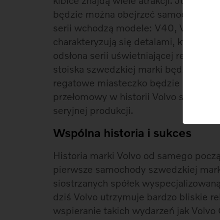
kibice znajdą wiele atrakcji. Już podc
będzie można obejrzeć samochody z l
serii wchodzą modele: V40, V40 Cross
charakteryzują się detalami, które odda
odsłona serii uświetniającej regaty d
stoiska szwedzkiej marki będzie naj
regatowe miasteczko będzie miał niep
przełomowy w historii Volvo samochód
seryjnej produkcji.
Wspólna historia i sukces
Historia marki Volvo od samego począ
pierwsze samochody szwedzkiej marki 
siostrzanych spółek wyspecjalizowan
dziś Volvo utrzymuje bardzo bliskie 
wspieranie takich wydarzeń jak Volvo