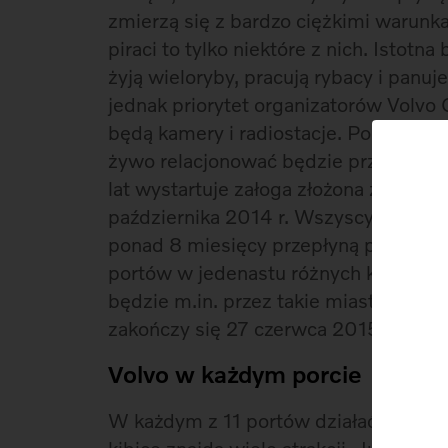
zmierzą się z bardzo ciężkimi warunk
piraci to tylko niektóre z nich. Istot
żyją wieloryby, pracują rybacy i panu
jednak priorytet organizatorów Volv
będą kamery i radiostacje. Ponadto w
żywo relacjonować będzie przebieg re
lat wystartuje załoga złożona z samy
października 2014 r. Wszyscy uczestni
ponad 8 miesięcy przepłyną prawie 39
portów w jedenastu różnych krajach.
będzie m.in. przez takie miasta jak:
zakończy się 27 czerwca 2015 r., w 
Volvo w każdym porcie
W każdym z 11 portów działać będzie