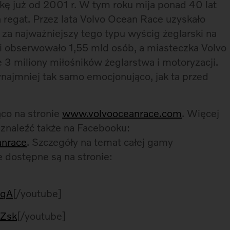
 już od 2001 r. W tym roku mija ponad 40 lat
 regat. Przez lata Volvo Ocean Race uzyskało
za najważniejszy tego typu wyścig żeglarski na
ji obserwowało 1,55 mld osób, a miasteczka Volvo
 3 miliony miłośników żeglarstwa i motoryzacji.
najmniej tak samo emocjonująco, jak ta przed
co na stronie
www.volvooceanrace.com
. Więcej
znaleźć także na Facebooku:
anrace
. Szczegóły na temat całej gamy
 dostępne są na stronie:
6qA
[/youtube]
KZsk
[/youtube]