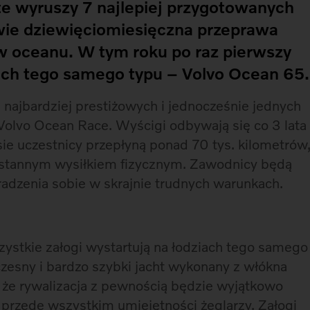
nte wyruszy 7 najlepiej przygotowanych
wie dziewięciomiesięczna przeprawa
w oceanu. W tym roku po raz pierwszy
tach tego samego typu
–
Volvo Ocean 65.
 najbardziej prestiżowych i jednocześnie jednych
 Volvo Ocean Race. Wyścigi odbywają się co 3 lata
ie uczestnicy przepłyną ponad 70 tys. kilometrów
eustannym wysiłkiem fizycznym. Zawodnicy będą
radzenia sobie w skrajnie trudnych warunkach.
ystkie załogi wystartują na łodziach tego samego
zesny i bardzo szybki jacht wykonany z włókna
że rywalizacja z pewnością będzie wyjątkowo
 przede wszystkim umiejętności żeglarzy. Załogi