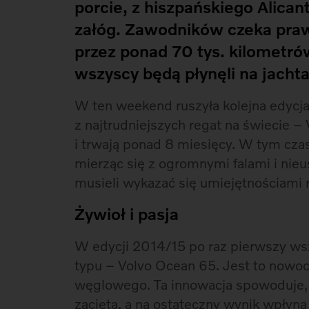
porcie, z hiszpańskiego Alica
załóg. Zawodników czeka pra
przez ponad 70 tys. kilometró
wszyscy będą płynęli na jach
W ten weekend ruszyła kolejna edycja
z najtrudniejszych regat na świecie –
i trwają ponad 8 miesięcy. W tym czas
mierząc się z ogromnymi falami i ni
musieli wykazać się umiejętnościami 
Żywioł i pasja
W edycji 2014/15 po raz pierwszy wsz
typu – Volvo Ocean 65. Jest to nowoc
węglowego. Ta innowacja spowoduje, 
zacięta, a na ostateczny wynik wpłyną