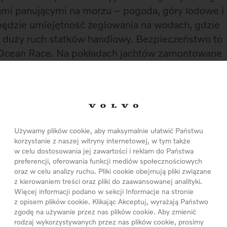
ami panującymi na morzu – pogoda, góry lodowe i
na będzie umiejętność żeglowania na wodach, gdzie
je duży ruch statków handlowy. Bezpieczeństwo to
o Ocean Race. Na pokładach jachtów zamontowane
 każdej ekipie wyznaczono jedną osobę, która na
gat. W tegorocznej edycji po raz pierwszy od 13
ch kobiet. Początek wyścigu zaplanowano na 11
cy wyruszą z hiszpańskiego Alicante i w ciągu
 tys. mil morskich, odwiedzając jedenaście
Używamy plików cookie, aby maksymalnie ułatwić Państwu
 Tegoroczna edycja Volvo Ocean Race przebiegać
korzystanie z naszej witryny internetowej, w tym także
 Kapsztad, Abu Dhabi, Newport czy Lizbonę. Wyścig
w celu dostosowania jej zawartości i reklam do Państwa
preferencji, oferowania funkcji mediów społecznościowych
rodzinnym mieście Volvo – szwedzkim Göteborgu.
oraz w celu analizy ruchu. Pliki cookie obejmują pliki związane
z kierowaniem treści oraz pliki do zaawansowanej analityki.
Więcej informacji podano w sekcji Informacje na stronie
z opisem plików cookie. Klikając Akceptuj, wyrażają Państwo
 miasteczko Volvo Ocean Race, miejsce w którym
zgodę na używanie przez nas plików cookie. Aby zmienić
rodzaj wykorzystywanych przez nas plików cookie, prosimy