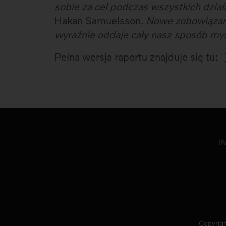
sobie za cel podczas wszystkich dział
Hakan Samuelsson.
Nowe zobowiązani
wyraźnie oddaje cały nasz sposób my
Pełna wersja raportu znajduje się tu:
I
Copyrigh