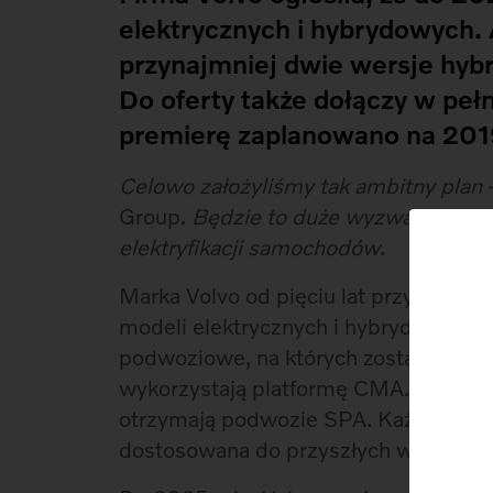
elektrycznych i hybrydowych. 
przynajmniej dwie wersje hy
Do oferty także dołączy w peł
premierę zaplanowano na 201
Celowo założyliśmy tak ambitny plan
–
Group.
Będzie to duże wyzwanie, ale 
elektryfikacji samochodów
.
Marka Volvo od pięciu lat przygotowuj
modeli elektrycznych i hybrydowych. 
podwoziowe, na których zostaną osadzo
wykorzystają platformę CMA. Średnie 
otrzymają podwozie SPA. Każda z tych 
dostosowana do przyszłych wersji hyb