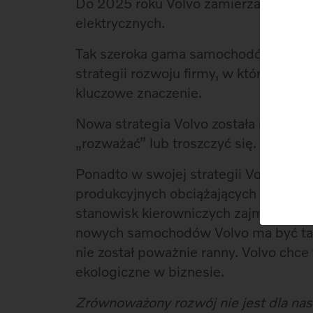
Do 2025 roku Volvo zamierza sprzed
elektrycznych.
Tak szeroka gama samochodów elektr
strategii rozwoju firmy, w której oc
kluczowe znaczenie.
Nowa strategia Volvo została nazwana
„rozważać” lub troszczyć się.
Ponadto w swojej strategii Volvo zob
produkcyjnych obciążających środowi
stanowisk kierowniczych zajmowały 
nowych samochodów Volvo ma być tak wy
nie został poważnie ranny. Volvo chc
ekologiczne w biznesie.
Zrównoważony rozwój nie jest dla na