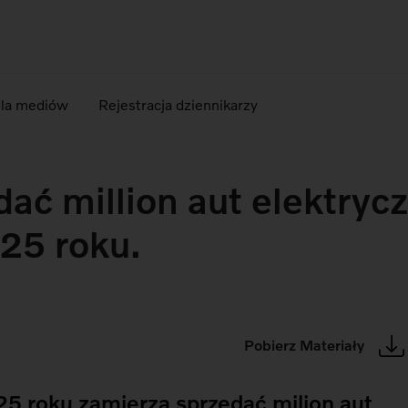
dla mediów
Rejestracja dziennikarzy
dać million aut elektrycz
25 roku.
Pobierz Materiały
025 roku zamierza sprzedać milion aut