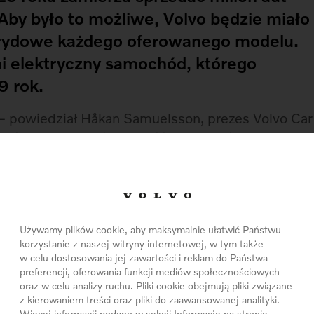
Aby było to możliwe, Volvo będzie miało
brydowe każdego oferowanego modelu.
ni elektryczny samochód, którego
9 rok.
 powiedział Håkan Samuelsson, prezes Volvo Car
Volvo zmierza odgrywać kluczową rolę w procesie
e się do wprowadzenia na rynek szerokiej palety
Jej inżynierowie zaprojektowali dwie platformy
ne wszystkie jej auta. Mniejsze auta serii 40
Używamy plików cookie, aby maksymalnie ułatwić Państwu
korzystanie z naszej witryny internetowej, w tym także
i największe modele, a więc seria 60 i 90,
w celu dostosowania jej zawartości i reklam do Państwa
platform, już na etapie projektu, została
preferencji, oferowania funkcji mediów społecznościowych
rydowych i w pełni elektrycznych.
oraz w celu analizy ruchu. Pliki cookie obejmują pliki związane
z kierowaniem treści oraz pliki do zaawansowanej analityki.
Więcej informacji podano w sekcji Informacje na stronie