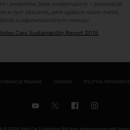
ań i projektów, jakie podejmujemy
– powiedział
a w tym obszarze, jakie ogłasza nasza marka,
ślenia o odpowiedzialnym rozwoju.
Volvo Cars Sustainability Report 2015
NFORMACJE PRAWNE
COOKIES
POLITYKA PRYWATNOŚ
t © 2026 Volvo Car Corporation (lub firmy stowarzyszone bądź licenc