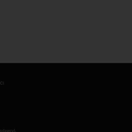
CI
jodawcy).