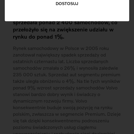
Mimo trudnej sytuacji w branży
DOSTOSUJ
motoryzacyjnej rok 2005 był dla Volvo
Auto Polska szczególnie udany. Firma
sprzedała ponad 2 400 samochodów, co
przełożyło się na zwiększenie udziału w
rynku do ponad 1%.
Rynek samochodowy w Polsce w 2005 roku
zanotował największy spadek sprzedaży od
ostatnich czternastu lat. Liczba sprzedanych
samochodów zmalała o 26% i wynosiła zaledwie
235 000 sztuk. Sprzedaż aut segmentu premium
także uległa obniżeniu o 4%. Na tle tych wyników
ponad 9% wzrost sprzedaży samochodów Volvo
stanowi bardzo dobry wynik i świadczy o
dynamicznym rozwoju firmy. Volvo
konsekwentnie buduje swoją pozycję na rynku
polskim, zwłaszcza w segmencie Premium. Dzieje
się tak dzięki konsekwentnemu podnoszeniu
poziomu świadczonych usług ciągłemu
unowocześnianiu i rozbudowie sieci dealerskiej.