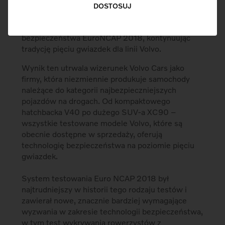
DOSTOSUJ
Nowe Volvo S60 sedan i V60 kombi uzyskały dziś
maksymalną pięciogwiazdkową ocenę w testach
bezpieczeństwa EuroNCAP 2018, kontynuując
tradycję pięciu gwiazdek dla linii Volvo.
Wynik ten utrwala wizerunek Volvo Cars jako
firmy, która niezmiennie produkuje samochody
należące do kategorii najbezpieczniejszych
pojazdów na drogach. Od kompaktowego
hatchbacka V40 po dużego SUV-a XC90 –
wszystkie testowane modele Volvo, które są
obecnie dostępne w sprzedaży, oferują
technologię bezpieczeństwa na poziomie pięciu
gwiazdek.
System testowania Euro NCAP 2018 był
najtrudniejszy w historii tego rodzaju testów i
zawierał nowe, znacznie bardziej wymagające
wyzwania w zakresie technologii bezpieczeństwa,
w tym test wykrywania rowerzystów z