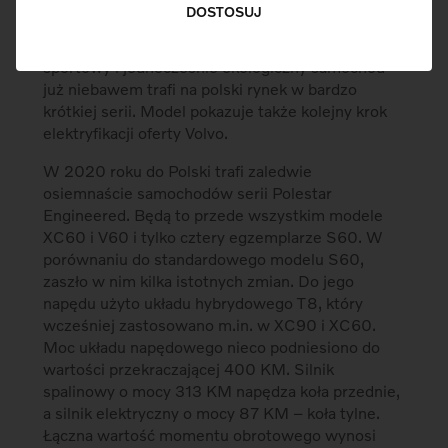
W środę 9 października w Volvo Car Warszawa
DOSTOSUJ
zaprezentowano najnowszą, limitowaną wersję
modelu S60 T8 Polestar Engineered. Ten
sportowy i jednocześnie ekologiczny samochód
już niebawem trafi na polski rynek w bardzo
krótkiej serii. Model pokazuje także kolejny krok
elektryfikacji oferty Volvo.
W 2020 roku do Polski trafi zaledwie
osiemnaście samochodów serii Polestar
Engineered. Będą to przede wszystkim modele
XC60 i V60 i tylko cztery egzemplarze S60. W
porównaniu do standardowego modelu S60,
zaszło w nim kilka istotnych zmian. Do jego
napędu użyto układu hybrydowego T8, który
wcześniej zastosowano m.in. w XC90 i XC60.
Moc układu napędowego nieco podniesiono do
wartości przekraczającej 400 KM. Silnik
spalinowy o mocy 313 KM napędza koła przednie,
a silnik elektryczny o mocy 87 KM – koła tylne.
Łączna wartość momentu obrotowego wynosi