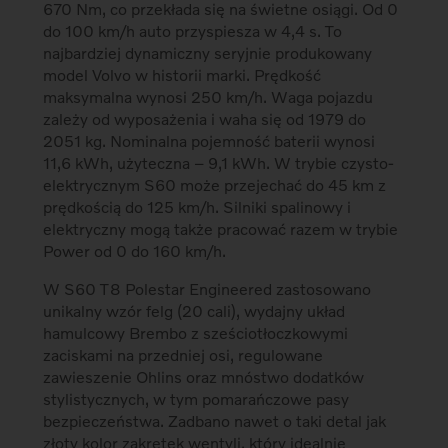
670 Nm, co przekłada się na świetne osiągi. Od 0
do 100 km/h auto przyspiesza w 4,4 s. To
najbardziej dynamiczny seryjnie produkowany
model Volvo w historii marki. Prędkość
maksymalna wynosi 250 km/h. Waga pojazdu
zależy od wyposażenia i waha się od 1979 do
2051 kg. Nominalna pojemność baterii wynosi
11,6 kWh, użyteczna – 9,1 kWh. W trybie czysto-
elektrycznym S60 może przejechać do 45 km z
prędkością do 125 km/h. Silniki spalinowy i
elektryczny mogą także pracować razem w trybie
Power od 0 do 160 km/h.
W S60 T8 Polestar Engineered zastosowano
unikalny wzór felg (20 cali), wydajny układ
hamulcowy Brembo z sześciotłoczkowymi
zaciskami na przedniej osi, regulowane
zawieszenie Ohlins oraz mnóstwo dodatków
stylistycznych, w tym pomarańczowe pasy
bezpieczeństwa. Zadbano nawet o taki detal jak
złoty kolor zakrętek wentyli, który idealnie