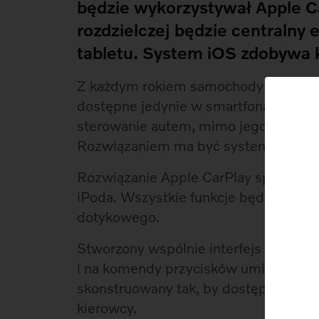
będzie wykorzystywał Apple 
rozdzielczej będzie centralny 
tabletu. System iOS zdobywa 
Z każdym rokiem samochody zaczynają 
dostępne jedynie w smartfonach i tab
sterowanie autem, mimo jego zaawanso
Rozwiązaniem ma być system, który op
Rozwiązanie Apple CarPlay sprawi, że 
iPoda. Wszystkie funkcje będą dost
dotykowego.
Stworzony wspólnie interfejs Volvo i
i na komendy przycisków umieszczony
skonstruowany tak, by dostęp do funk
kierowcy.