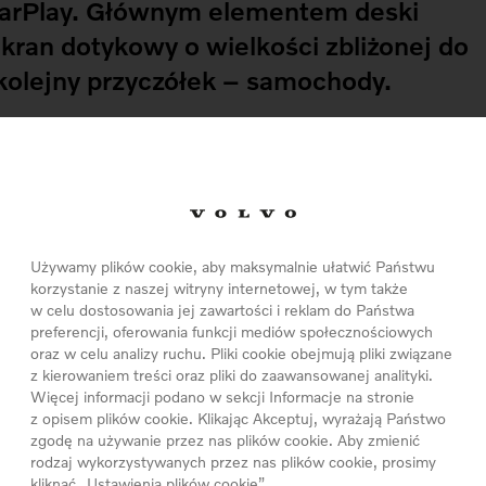
CarPlay. Głównym elementem deski
ekran dotykowy o wielkości zbliżonej do
kolejny przyczółek – samochody.
oferować coraz więcej funkcji, które dotąd były
letach. Największym wyzwaniem jest to, aby
wania technicznego, było proste i intuicyjne.
racują wspólnie Volvo Car Group i Apple Inc.
samochód będzie spełniał rolę iPada, iPhone’a i
Używamy plików cookie, aby maksymalnie ułatwić Państwu
korzystanie z naszej witryny internetowej, w tym także
ępne za pośrednictwem dużego ekranu
w celu dostosowania jej zawartości i reklam do Państwa
preferencji, oferowania funkcji mediów społecznościowych
oraz w celu analizy ruchu. Pliki cookie obejmują pliki związane
 Apple będzie także reagował na polecenia głosowe
z kierowaniem treści oraz pliki do zaawansowanej analityki.
Więcej informacji podano w sekcji Informacje na stronie
ch w kierownicy. Panel sterowania będzie
z opisem plików cookie. Klikając Akceptuj, wyrażają Państwo
cji był łatwy i minimalnie angażował uwagę
zgodę na używanie przez nas plików cookie. Aby zmienić
rodzaj wykorzystywanych przez nas plików cookie, prosimy
kliknąć „Ustawienia plików cookie”.