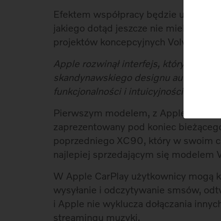
Efektem współpracy będzie uporządk
jakiego dotąd jeszcze nie mieliśmy ok
projektów koncepcyjnych Volvo: Conc
Apple rozwinął interfejs, który jest i
skandynawskiego designu aut Volvo, a
funkcjonalności i intuicyjności
– powie
Pierwszym modelem, z Apple CarPlay 
zaprezentowany pod koniec bieżącego
poprzedniego XC90, który w swoim c
najlepiej sprzedającym się modelem Vo
W Apple CarPlay użytkownicy mogą kor
wysyłanie i odczytywanie smsów, odt
i Apple nie wyklucza dołączania innych
streamingu muzyki.