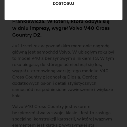
Data 13 października 2013 r. okazała się
DOSTOSUJ
szczęśliwa dla jednego z biegaczy, który
ukończył 14-ty Maraton Poznań im M.
Frankiewicza. W loterii, która odbyła się
w dniu imprezy, wygrał Volvo V40 Cross
Country D2.
Już trzeci raz w poznańskim maratonie nagrodą
główną jest samochód Volvo. W ubiegłym roku był
to model V40 z benzynowym silnikiem T3. W tym
roku biegacz, do którego uśmiechnął się los,
wygrał uterenowioną wersję tego modelu: V40
Cross Country z jednostką Diesla. Oprócz
dodatkowych osłon i detali stylistycznych,
samochód ma podniesione zawieszenie i większe
koła.
Volvo V40 Cross Country jest wzorem
bezpieczeństwa w swojej klasie. Jest to zasługa
specjalnej konstrukcji karoserii, w której ważnym
elementem jest klatka z wytrzymałej stali