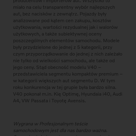
producentów i importerów aut. Wszystko to
miało na celu transparentny wybór najlepszych
aut, bez nacisków z zewnątrz. Pojazdy były
analizowane pod kątem cen zakupu, kosztów
użytkowania, wartości rezydualnej jak i walorów
użytkowych, a także subiektywnej oceny
poszczególnych elementów samochodu. Modele
były przydzielone do jednej z 5 kategorii, przy
czym przyporządkowanie do jednej z nich zależało
nie tylko od wielkości samochodu, ale także od
jego ceny. Stąd obecność modelu V40 –
przedstawiciela segmentu kompaktów premium –
w kategorii większych aut segmentu D. W tym
roku konkurencja w tej grupie była bardzo silna.
V40 pokonał m.in. Kię Optimę, Hyundaia i40, Audi
A4, VW Passata i Toyotę Avensis.
Wygrana w Profesjonalnym teście
samochodowym jest dla nas bardzo ważna.