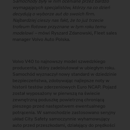
Samochody były w nim oceniane przez bardzo
wymagających specjalistów, którzy na co dzień
decydują o wyborze aut do swoich firm.
Najbardziej cieszy nas fakt, że to już trzecie
trofeum flotowe przyznane w tym roku temu
modelowi –
mówi Ryszard Zdanowski, Fleet sales
manager Volvo Auto Polska.
Volvo V40 to najnowszy model szwedzkiego
producenta, który zadebiutował w ubiegłym roku.
Samochód wyznaczył nowy standard w dziedzinie
bezpieczeństwa, zdobywając najlepsze noty w
historii testów zderzeniowych Euro NCAP. Pojazd
został wyposażony w pierwszą na świecie
zewnętrzną poduszkę powietrzną chroniącą
pieszego przed następstwem ewentualnego
potrącenia. W samochodzie zastosowano seryjny
układ City Safety samoczynnie wyhamowujący
auto przed przeszkodami, działający do prędkości