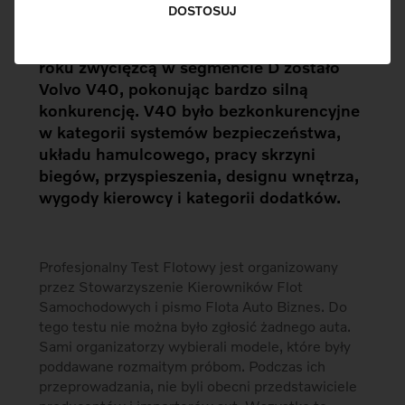
Już po raz trzeci około 200 menedżerów
DOSTOSUJ
zarządzających flotami samochodowymi
wybierało najlepsze auto flotowe. W tym
roku zwycięzcą w segmencie D zostało
Volvo V40, pokonując bardzo silną
konkurencję. V40 było bezkonkurencyjne
w kategorii systemów bezpieczeństwa,
układu hamulcowego, pracy skrzyni
biegów, przyspieszenia, designu wnętrza,
wygody kierowcy i kategorii dodatków.
Profesjonalny Test Flotowy jest organizowany
przez Stowarzyszenie Kierowników Flot
Samochodowych i pismo Flota Auto Biznes. Do
tego testu nie można było zgłosić żadnego auta.
Sami organizatorzy wybierali modele, które były
poddawane rozmaitym próbom. Podczas ich
przeprowadzania, nie byli obecni przedstawiciele