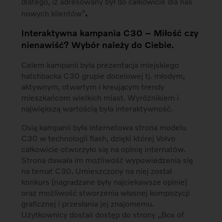
dlatego, iż adresowany był do całkowicie dla nas
.
nowych klientów”
Interaktywna kampania C30 – Miłość czy
nienawiść? Wybór należy do Ciebie.
Celem kampanii była prezentacja miejskiego
hatchbacka C30 grupie docelowej tj. młodym,
aktywnym, otwartym i kreującym trendy
mieszkańcom wielkich miast. Wyróżnikiem i
największą wartością była interaktywność.
Osią kampanii była internetowa strona modelu
C30 w technologii flash, dzięki której Volvo
całkowicie otworzyło się na opinię internatów.
Strona dawała im możliwość wypowiedzenia się
na temat C30. Umieszczony na niej został
konkurs (nagradzane były najciekawsze opinie)
oraz możliwość stworzenia własnej kompozycji
graficznej i przesłania jej znajomemu.
Użytkownicy dostali dostęp do strony „Box of