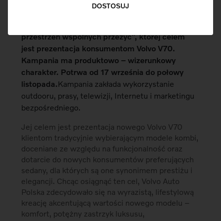
Kampania reklamowa najnowszego kombi firmy
DOSTOSUJ
– Volvo V70
Volvo Auto Polska rozpoczęło
kampanię reklamową pod hasłem „nowa
przestrzeń wspólnych przeżyć”, której celem
jest prezentacja konsumentom Volvo V70.
Kampania ma produktowo – wizerunkowy
charakter. Potrwa od 17 września do połowy
listopada.
Kampania zakłada wykorzystanie
outdooru, prasy, telewizji, Internetu i marketingu
bezpośredniego.
Jej celem jest prezentacja nowego Volvo V70
klientom tradycyjnie wybierającym modele kombi,
doceniane ze względu na funkcjonalność oraz
dotarcie do nowych konsumentów preferujących
sedany, dla których są one synonimem prestiżu i
elegancji. Chcąc osiągnąć ten cel, Volvo Auto
Polska zdecydowało się na wyrazistą, lifestylową
kreację akcentującą wartości nowego modelu –
komfort, potężny zastrzyk luksusu,