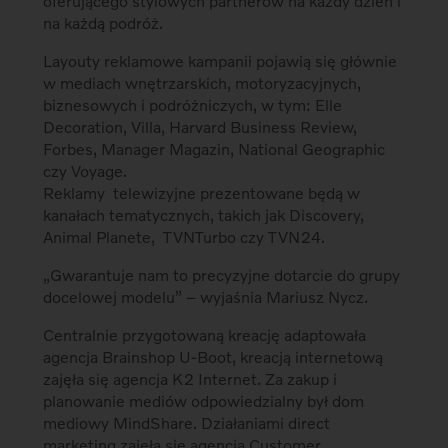
oferującego stylowych partnerów na każdy dzień i
na każdą podróż.
Layouty reklamowe kampanii pojawią się głównie
w mediach wnętrzarskich, motoryzacyjnych,
biznesowych i podróżniczych, w tym: Elle
Decoration, Villa, Harvard Business Review,
Forbes, Manager Magazin, National Geographic
czy Voyage.
Reklamy telewizyjne prezentowane będą w
kanałach tematycznych, takich jak Discovery,
Animal Planete, TVNTurbo czy TVN24.
„Gwarantuje nam to precyzyjne dotarcie do grupy
docelowej modelu” – wyjaśnia Mariusz Nycz.
Centralnie przygotowaną kreację adaptowała
agencja Brainshop U-Boot, kreacją internetową
zajęła się agencja K2 Internet. Za zakup i
planowanie mediów odpowiedzialny był dom
mediowy MindShare. Działaniami direct
marketing zajęła się agencja Customer