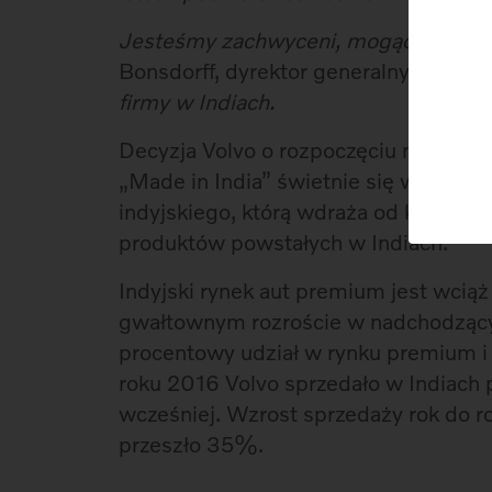
Jesteśmy zachwyceni, mogąc ogłosić
Bonsdorff, dyrektor generalny Volvo A
firmy w Indiach.
Decyzja Volvo o rozpoczęciu montowa
„Made in India” świetnie się wpisuje 
indyjskiego, którą wdraża od kilku lat
produktów powstałych w Indiach.
Indyjski rynek aut premium jest wciąż
gwałtownym rozroście w nadchodzącyc
procentowy udział w rynku premium i
roku 2016 Volvo sprzedało w Indiach 
wcześniej. Wzrost sprzedaży rok do 
przeszło 35%.