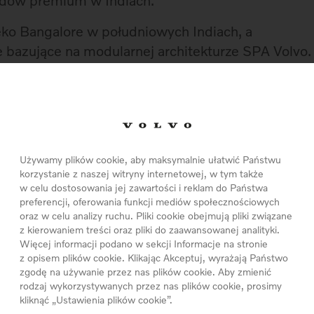
odów premium w Indiach.
eko Bangalore w południowych Indiach, a
bazujące na modularnej architekturze SPA Volvo.
ej fabryce będzie SUV premium, XC90. O
stawać w tej montowni, Volvo powiadomi w
, Volvo Cars współpracuje z Volvo Group,
 i maszyn budowlanych, wykorzysta także
Używamy plików cookie, aby maksymalnie ułatwić Państwu
korzystanie z naszej witryny internetowej, w tym także
rodukcyjne Volvo Group pod Bangalore. Nie planuje
w celu dostosowania jej zawartości i reklam do Państwa
 z zakresu kontraktowego czy finansowego.
preferencji, oferowania funkcji mediów społecznościowych
oraz w celu analizy ruchu. Pliki cookie obejmują pliki związane
u będziemy mogli rozpocząć sprzedaż aut Volvo
z kierowaniem treści oraz pliki do zaawansowanej analityki.
Więcej informacji podano w sekcji Informacje na stronie
uelsson, prezydent i dyrektor generalny Volvo
z opisem plików cookie. Klikając Akceptuj, wyrażają Państwo
ach to ważny krok dla Volvo Cars, bo mamy na
zgodę na używanie przez nas plików cookie. Aby zmienić
rodzaj wykorzystywanych przez nas plików cookie, prosimy
zybko rozwijającym się rynku, by w nadchodzących
kliknąć „Ustawienia plików cookie”.
w segmencie aut premium.