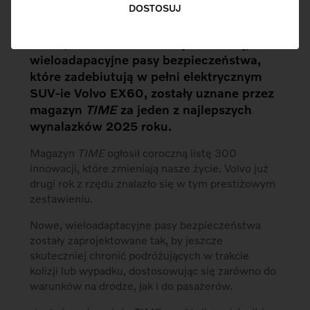
DOSTOSUJ
Nowe, unikatowe na skalę światową,
wieloadapacyjne pasy bezpieczeństwa,
które zadebiutują w pełni elektrycznym
SUV-ie Volvo EX60, zostały uznane przez
magazyn
TIME
za jeden z najlepszych
wynalazków 2025 roku.
Magazyn
TIME
ogłosił coroczną listę 300
innowacji, które zmieniają nasze życie. Volvo już
drugi rok z rzędu znalazło się w tym prestiżowym
zestawieniu.
Nowe, wieloadaptacyjne pasy bezpieczeństwa
zostały zaprojektowane tak, by jeszcze
skuteczniej chronić podróżujących w trakcie
kolizji lub wypadku, dostosowując się zarówno do
warunków na drodze, jak i do pasażerów.