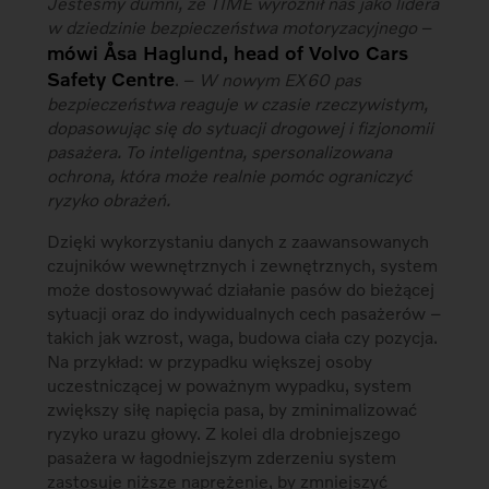
Jesteśmy dumni, że TIME wyróżnił nas jako lidera
w dziedzinie bezpieczeństwa motoryzacyjnego
–
mówi Åsa Haglund, head of Volvo Cars
Safety Centre
. –
W nowym EX60 pas
bezpieczeństwa reaguje w czasie rzeczywistym,
dopasowując się do sytuacji drogowej i fizjonomii
pasażera. To inteligentna, spersonalizowana
ochrona, która może realnie pomóc ograniczyć
ryzyko obrażeń.
Dzięki wykorzystaniu danych z zaawansowanych
czujników wewnętrznych i zewnętrznych, system
może dostosowywać działanie pasów do bieżącej
sytuacji oraz do indywidualnych cech pasażerów –
takich jak wzrost, waga, budowa ciała czy pozycja.
Na przykład: w przypadku większej osoby
uczestniczącej w poważnym wypadku, system
zwiększy siłę napięcia pasa, by zminimalizować
ryzyko urazu głowy. Z kolei dla drobniejszego
pasażera w łagodniejszym zderzeniu system
zastosuje niższe naprężenie, by zmniejszyć